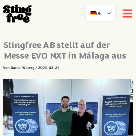
DE
SE
EN
Zum
Stingfree AB stellt auf der
FR
Inhalt
springen
Messe EVO NXT in Málaga aus
ES
FI
Von
Daniel Wiberg
/
2023-03-24
DA
NB
AR
ZH