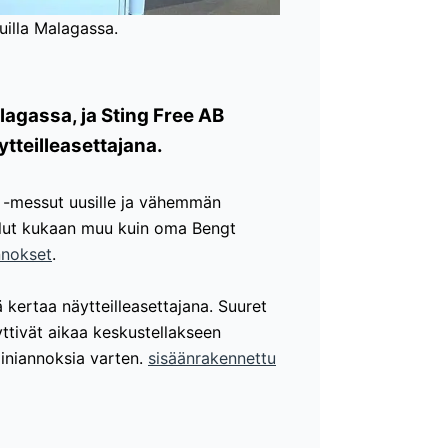
illa Malagassa.
agassa, ja Sting Free AB
tteilleasettajana.
T -messut uusille ja vähemmän
i ollut kukaan muu kuin oma Bengt
nnokset
.
 kertaa näytteilleasettajana. Suuret
käyttivät aikaa keskustellakseen
iniannoksia varten.
sisäänrakennettu