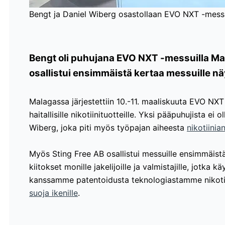
Bengt ja Daniel Wiberg osastollaan EVO NXT -messu
Bengt oli puhujana EVO NXT -messuilla Mal
osallistui ensimmäistä kertaa messuille näy
Malagassa järjestettiin 10.-11. maaliskuuta EVO NX
haitallisille nikotiinituotteille. Yksi pääpuhujista e
Wiberg, joka piti myös työpajan aiheesta
nikotiinia
Myös Sting Free AB osallistui messuille ensimmäistä
kiitokset monille jakelijoille ja valmistajille, jotka 
kanssamme patentoidusta teknologiastamme nikoti
suoja ikenille
.