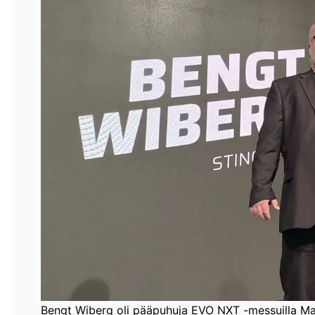
Bengt Wiberg oli pääpuhuja EVO NXT -messuilla Ma