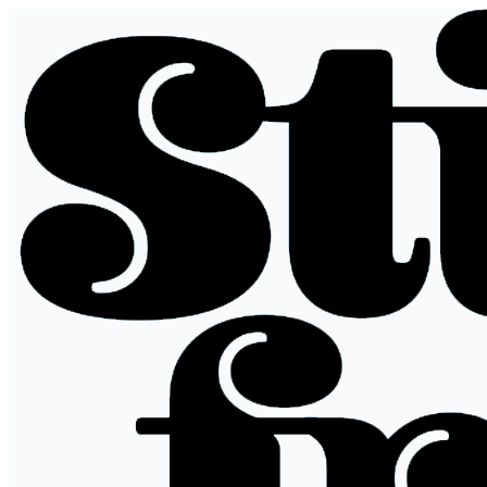
Siirry
sisältöön