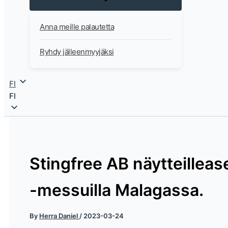
Anna meille palautetta
Ryhdy jälleenmyyjäksi
FI
FI
Stingfree AB näytteillea
-messuilla Malagassa.
By
Herra Daniel
/
2023-03-24