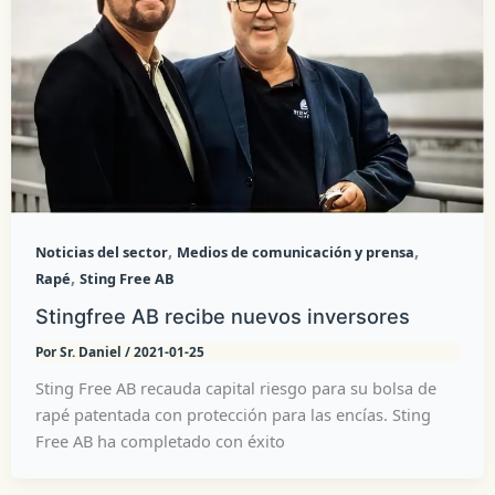
,
,
Noticias del sector
Medios de comunicación y prensa
,
Rapé
Sting Free AB
Stingfree AB recibe nuevos inversores
Por
Sr. Daniel
/
2021-01-25
Sting Free AB recauda capital riesgo para su bolsa de
rapé patentada con protección para las encías. Sting
Free AB ha completado con éxito