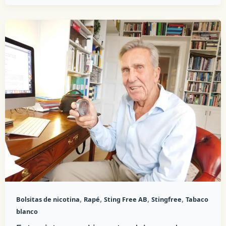
,
,
,
,
Bolsitas de nicotina
Rapé
Sting Free AB
Stingfree
Tabaco
blanco