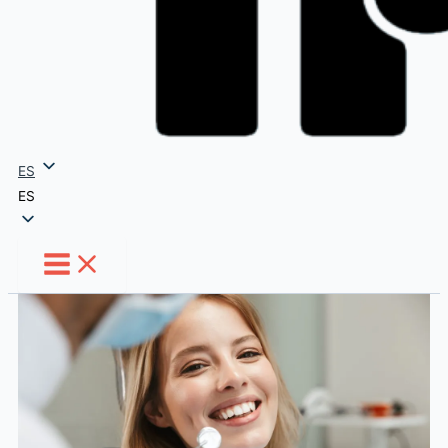
ES
ES