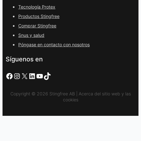
Tecnología Protex
Productos Stingfree
Comprar Stingfree
Snus y salud
Póngase en contacto con nosotros
Síguenos en
Facebook
Instagram
X
LinkedIn
YouTube
TikTok
Copyright © 2026 Stingfree AB | Acerca del sitio web y las
cookies