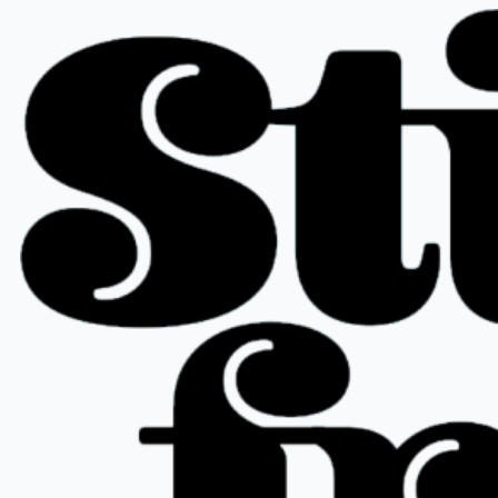
Ir
al
contenido