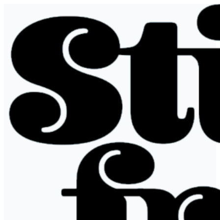
Ir
al
contenido