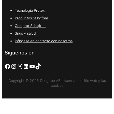
Tecnología Protex
Productos Stingfree
Comprar Stingfree
Snus y salud
Póngase en contacto con nosotros
Síguenos en
Facebook
Instagram
X
LinkedIn
YouTube
TikTok
Copyright © 2026 Stingfree AB | Acerca del sitio web y las
cookies