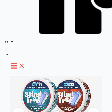
ES
ES