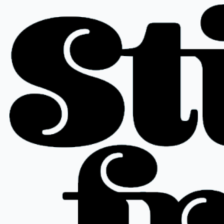
Ir
al
contenido