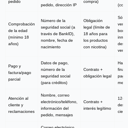
pedido
compra)
pedido, dirección IP
(cont
Sólo 
Número de la
Obligación
Comprobación
verifi
seguridad social (a
legal (límite de
de la edad
borra
través de BankID),
18 años para
(mínimo 18
inme
nombre, fecha de
los productos
años)
despu
nacimiento
con nicotina)
verifi
Datos de pago,
Hasta
Pago y
número de la
Contrato +
finali
factura/pago
seguridad social
obligación legal
pago 
parcial
(para créditos)
mese
Nombre, correo
Atención al
12-3
electrónico/teléfono,
Contrato +
cliente y
despu
información del
interés legítimo
reclamaciones
cierr
pedido, mensajes
Correo electrónico,