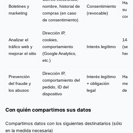
Hasta
Boletines y
nombre, historial de
Consentimiento
su
marketing
compras (en caso
(revocable)
conse
de consentimiento)
Dirección IP,
Analizar el
cookies,
14-2
tráfico web y
comportamiento
Interés legítimo
(segú
mejorar el sitio
(Google Analytics,
herra
etc.)
Dirección IP,
Prevención
Interés legítimo
Hasta
comportamiento del
del fraude y
+ obligación
mese
pedido, ID del
los abusos
legal
de s
dispositivo
Con quién compartimos sus datos
Compartimos datos con los siguientes destinatarios (sólo
en la medida necesaria)