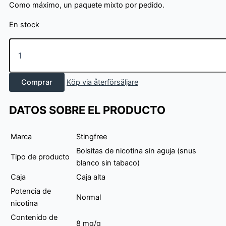
Como máximo, un paquete mixto por pedido.
En stock
Stingfree
Mix
3
pack
Comprar
Köp via återförsäljare
-
Cola/Mint
cantidad
DATOS SOBRE EL PRODUCTO
Marca
Stingfree
Bolsitas de nicotina sin aguja (snus
Tipo de producto
blanco sin tabaco)
Caja
Caja alta
Potencia de
Normal
nicotina
Contenido de
8 mg/g