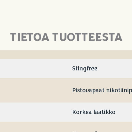
Cola/Mint
määrä
TIETOA TUOTTEESTA
Stingfree
Pistovapaat nikotiini
Korkea laatikko