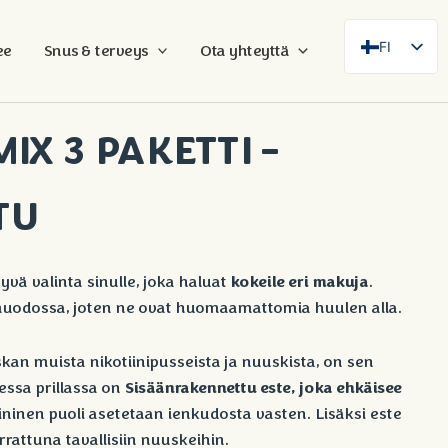
FI
ee
Snus & terveys
Ota yhteyttä
SE
EN
IX 3 PAKETTI –
DE
FR
TU
ES
DA
NB
kokeile eri makuja
yvä valinta sinulle, joka haluat
.
mamuodossa, joten ne ovat huomaamattomia huulen alla.
AR
ZH
an muista nikotiinipusseista ja nuuskista, on sen
Sisäänrakennettu este, joka ehkäisee
essa prillassa on
ninen puoli asetetaan ienkudosta vasten. Lisäksi este
rattuna tavallisiin nuuskeihin.