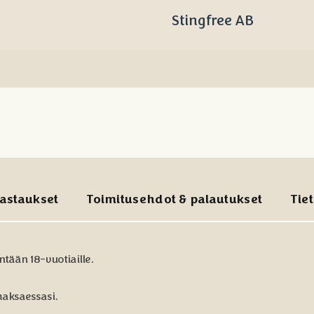
Stingfree AB
astaukset
Toimitusehdot & palautukset
Tie
ntään 18-vuotiaille.
maksaessasi.