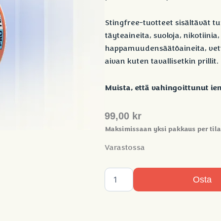
Stingfree-tuotteet sisältävät t
täyteaineita, suoloja, nikotiinia
happamuudensäätöaineita, vettä 
aivan kuten tavallisetkin prillit.
Muista, että vahingoittunut ien
99,00
kr
Maksimissaan yksi pakkaus per tila
Varastossa
Stingfree
Osta
Mix
3
pack
-