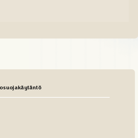
tosuojakäytäntö