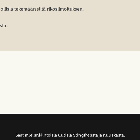
ollisia tekemään siitä rikosilmoituksen.
sta.
Saat mielenkiintoisia uutisia Stingfreestä ja nuuskasta.