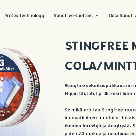
Protex Technology
Stingfree-tuotteet
Osta Stingfr
STINGFREE M
COLA/MINT
Stingfree sekoituspakkaus
on h
Hyvin täytetyt prillit ovat li
Se mikä erottaa Stingfree-nuusk
innovatiivinen muotoilu. Jokais
ikenien kirvelyä ja ärsytystä.
Si
pidentää makua ja nikotiinia ver