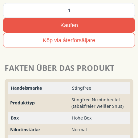
Stingfree
Mix
3
pack
Kaufen
-
Cola/Mint
Köp via återförsäljare
Menge
FAKTEN ÜBER DAS PRODUKT
Handelsmarke
Stingfree
Stingfree Nikotinbeutel
Produkttyp
(tabakfreier weißer Snus)
Box
Hohe Box
Nikotinstärke
Normal