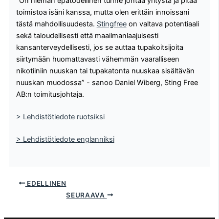
”On hieman epätodellinen tunne johtaa yritystä ja pitää
toimistoa isäni kanssa, mutta olen erittäin innoissani
tästä mahdollisuudesta.
Stingfree
on valtava potentiaali
sekä taloudellisesti että maailmanlaajuisesti
kansanterveydellisesti, jos se auttaa tupakoitsijoita
siirtymään huomattavasti vähemmän vaaralliseen
nikotiiniin nuuskan tai tupakatonta nuuskaa sisältävän
nuuskan muodossa” - sanoo Daniel Wiberg, Sting Free
AB:n toimitusjohtaja.
> Lehdistötiedote ruotsiksi
> Lehdistötiedote englanniksi
EDELLINEN
SEURAAVA