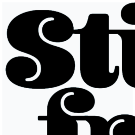
Siirry
sisältöön