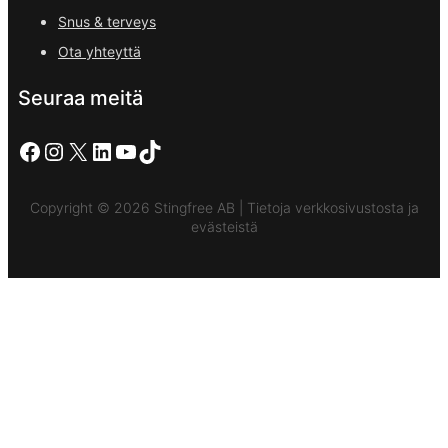
Snus & terveys
Ota yhteyttä
Seuraa meitä
Facebook
Instagram
X
LinkedIn
YouTube
TikTok
Copyright © 2026 Stingfree AB | Tietoja verkkosivustosta ja
evästeistä