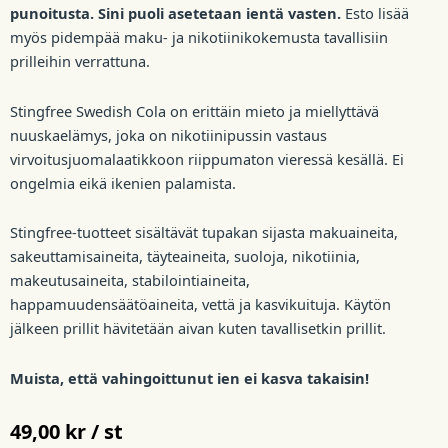
punoitusta. Sini puoli asetetaan ientä vasten.
Esto lisää
myös pidempää maku- ja nikotiinikokemusta tavallisiin
prilleihin verrattuna.
Stingfree Swedish Cola on erittäin mieto ja miellyttävä
nuuskaelämys, joka on nikotiinipussin vastaus
virvoitusjuomalaatikkoon riippumaton vieressä kesällä. Ei
ongelmia eikä ikenien palamista.
Stingfree-tuotteet sisältävät tupakan sijasta makuaineita,
sakeuttamisaineita, täyteaineita, suoloja, nikotiinia,
makeutusaineita, stabilointiaineita,
happamuudensäätöaineita, vettä ja kasvikuituja. Käytön
jälkeen prillit hävitetään aivan kuten tavallisetkin prillit.
Muista, että vahingoittunut ien ei kasva takaisin!
49,00
kr / st