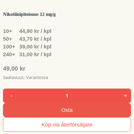
Nikotiinipitoisuus
12 mg/g
10+
44,90 kr / kpl
50+
43,70 kr / kpl
100+
39,00 kr / kpl
240+
31,00 kr / kpl
49,00 kr
Saatavuus:
Varastossa
-
+
Stingfree
Swedish
Osta
Cola
määrä
Köp via återförsäljare