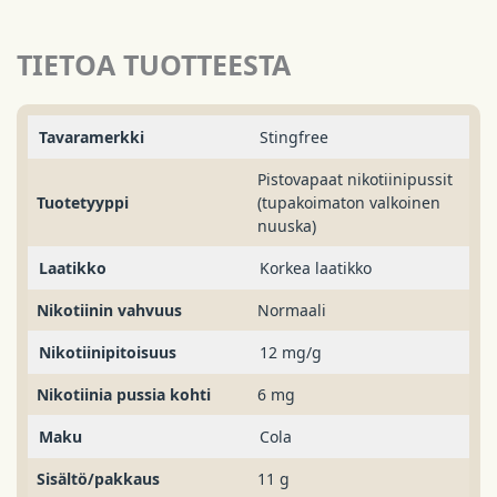
TIETOA TUOTTEESTA
Tavaramerkki
Stingfree
Pistovapaat nikotiinipussit
Tuotetyyppi
(tupakoimaton valkoinen
nuuska)
Laatikko
Korkea laatikko
Nikotiinin vahvuus
Normaali
Nikotiinipitoisuus
12 mg/g
Nikotiinia pussia kohti
6 mg
Maku
Cola
Sisältö/pakkaus
11 g