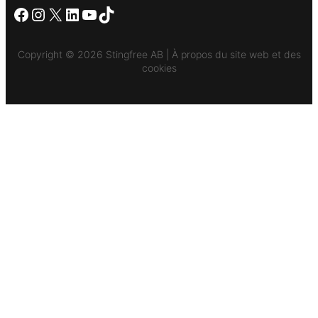
Facebook
Instagram
X
LinkedIn
YouTube
TikTok
Copyright © 2026 Stingfree AB | À propos du site web et des
cookies