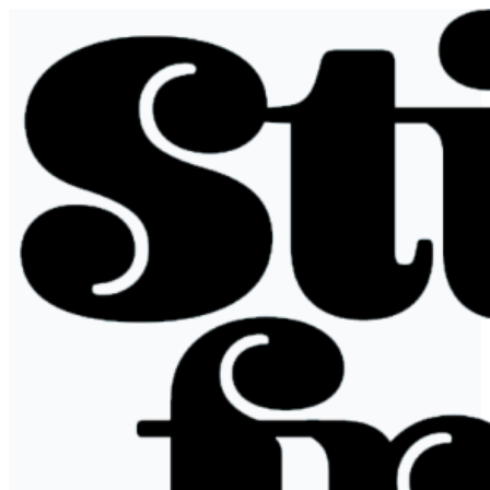
Ir
al
contenido