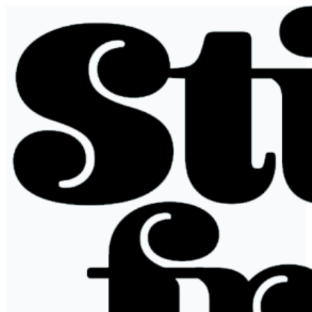
Hopp
til
innhold