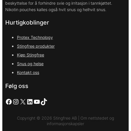
beskyttelse for å forhindre svie og irritasjon i tannkjøttet.
Nikotin pouches kalles også hvit snus og helhvit snus.
Hurtigkoblinger
Protex Technology
Stingfree produkter
Kjøp Stingfree
Snus og helse
Kontakt oss
Følg oss
Facebook
Instagram
X
LinkedIn
YouTube
TikTok
Copyright © 2026 Stingfree AB | Om nettstedet og
informasjonskapsler