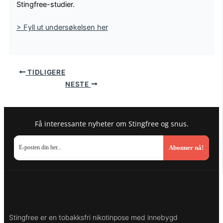
Stingfree-studier.
> Fyll ut undersøkelsen her
TIDLIGERE
NESTE
Få interessante nyheter om Stingfree og snus.
Abonner nå!
Stingfree er en tobakksfri nikotinpose med innebygd