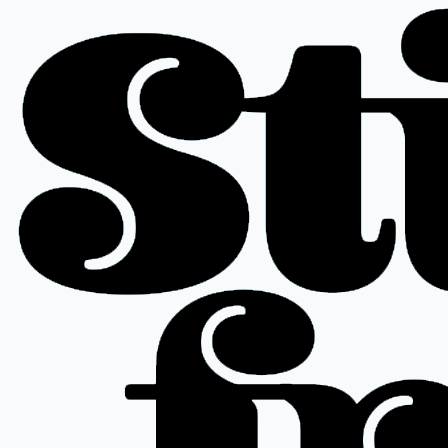
Ir
al
contenido