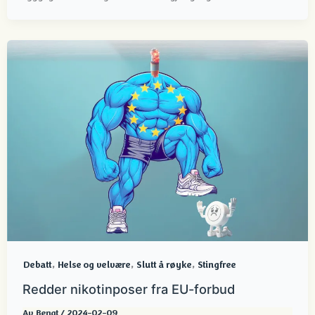
,
,
,
Debatt
Helse og velvære
Slutt å røyke
Stingfree
Redder nikotinposer fra EU-forbud
Av
Bengt
/
2024-02-09