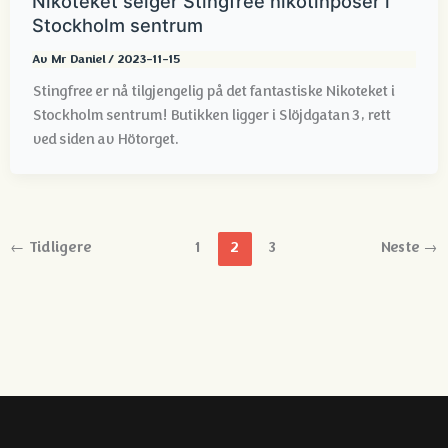
Nikoteket selger Stingfree nikotinposer i
Stockholm sentrum
Av
Mr Daniel
/
2023-11-15
Stingfree er nå tilgjengelig på det fantastiske Nikoteket i
Stockholm sentrum! Butikken ligger i Slöjdgatan 3, rett
ved siden av Hötorget.
←
Tidligere
1
2
3
Neste
→