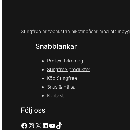
Stingfree är tobaksfria nikotinpåsar med ett inbygg
Snabblänkar
Protex Teknologi
Stingfree produkter
Köp Stingfree
Snus & Hälsa
Kontakt
Följ oss
Facebook
Instagram
X
LinkedIn
YouTube
TikTok