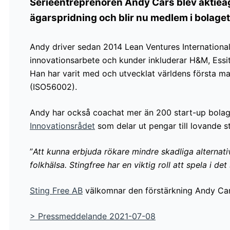
Serieentreprenören Andy Cars blev aktieäg
ägarspridning och blir nu medlem i bolaget
Andy driver sedan 2014 Lean Ventures Internationa
innovationsarbete och kunder inkluderar H&M, Essity,
Han har varit med och utvecklat världens första 
(ISO56002).
Andy har också coachat mer än 200 start-up bola
Innovationsrådet
som delar ut pengar till lovande st
”
Att kunna erbjuda rökare mindre skadliga alternativ
folkhälsa. Stingfree har en viktig roll att spela i 
Sting Free AB
välkomnar den förstärkning Andy Cars 
>
Pressmeddelande 2021-07-08