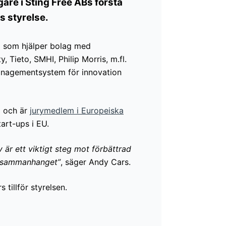
are i Sting Free ABs första
s styrelse.
l som hjälper bolag med
 Tieto, SMHI, Philip Morris, m.fl.
managementsystem för innovation
g och är
jurymedlem i Europeiska
art-ups i EU.
 är ett viktigt steg mot förbättrad
det sammanhanget”
, säger Andy Cars.
tillför styrelsen.