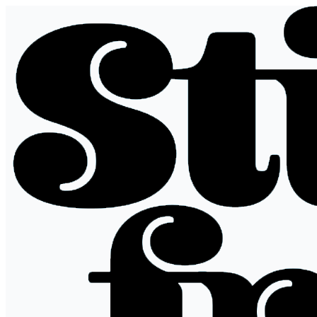
Siirry
sisältöön