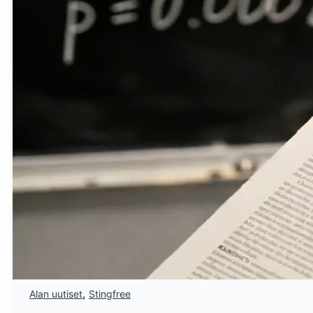
,
Alan uutiset
Stingfree