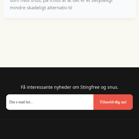
som hvid snus, på trods af at det er et betydeligt
mindre skadeligt alternativ til
Få interessante nyheder om Stingfree og snus.
Tilmeld dig nu!