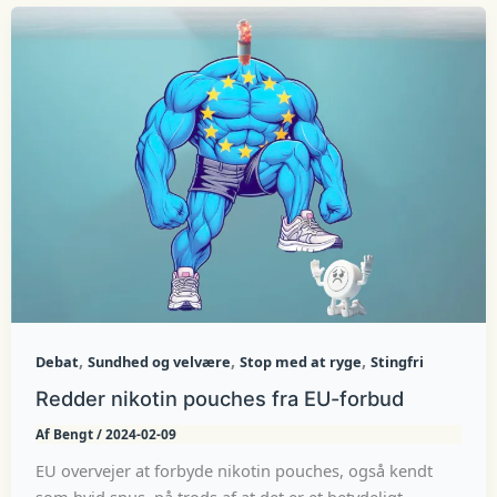
,
,
,
Debat
Sundhed og velvære
Stop med at ryge
Stingfri
Redder nikotin pouches fra EU-forbud
Af
Bengt
/
2024-02-09
EU overvejer at forbyde nikotin pouches, også kendt