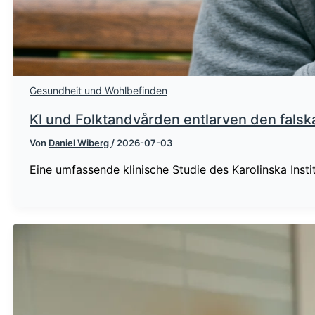
Gesundheit und Wohlbefinden
KI und Folktandvården entlarven den fal
Von
Daniel Wiberg
/
2026-07-03
Eine umfassende klinische Studie des Karolinska Inst