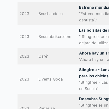
Estreno mundial
2023
Snushandel.se
”Estreno mundial
dentista”.”
Las bolsitas de
2023
Snusfabriken.com
” Stingfree, cr
dejara de utiliz
Ahora hay un sn
2023
Café’
”Ahora hay un ra
Stingfree - Lan
para los chicles
2023
Livents Goda
”Stingfree - La
en Suecia”
Descubra Sting
”Stingfree es u
2023
Vapes.se