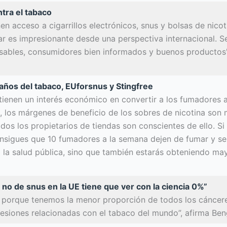
tra el tabaco
en acceso a cigarrillos electrónicos, snus y bolsas de nico
r es impresionante desde una perspectiva internacional. S
nsables, consumidores bien informados y buenos productos"
ños del tabaco, EUforsnus y Stingfree
tienen un interés económico en convertir a los fumadores al
, los márgenes de beneficio de los sobres de nicotina son 
odos los propietarios de tiendas son conscientes de ello. Si 
onsigues que 10 fumadores a la semana dejen de fumar y se 
la salud pública, sino que también estarás obteniendo mayo
o no de snus en la UE tiene que ver con la ciencia 0%”
 porque tenemos la menor proporción de todos los cáncere
lesiones relacionadas con el tabaco del mundo”, afirma Ben