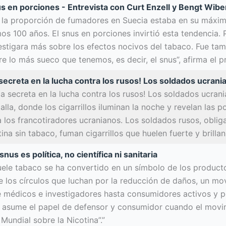
us en porciones - Entrevista con Curt Enzell y Bengt Wibe
, la proporción de fumadores en Suecia estaba en su máxi
mos 100 años. El snus en porciones invirtió esta tendencia
estigara más sobre los efectos nocivos del tabaco. Fue ta
re lo más sueco que tenemos, es decir, el snus”, afirma el p
secreta en la lucha contra los rusos! Los soldados ucrania
ma secreta en la lucha contra los rusos! Los soldados ucrani
lla, donde los cigarrillos iluminan la noche y revelan las 
 los francotiradores ucranianos. Los soldados rusos, obliga
ina sin tabaco, fuman cigarrillos que huelen fuerte y brillan.
snus es política, no científica ni sanitaria
uele tabaco se ha convertido en un símbolo de los productos
 los círculos que luchan por la reducción de daños, un mo
 médicos e investigadores hasta consumidores activos y pol
e asume el papel de defensor y consumidor cuando el movi
Mundial sobre la Nicotina”.”