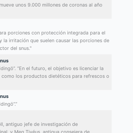
 mueve unos 9.000 millones de coronas al año
ara porciones con protección integrada para el
 la irritación que suelen causar las porciones de
ctor del snus."
snus
ngö”. “En el futuro, el objetivo es licenciar la
io como los productos dietéticos para refrescos o
snus
dingö”.”
l, antiguo jefe de investigación de
nal, y Meg Tivéus, antigua consejera de