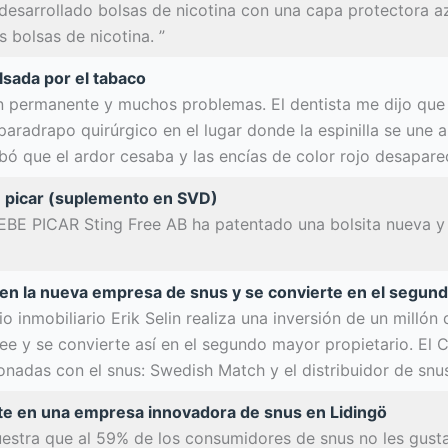
esarrollado bolsas de nicotina con una capa protectora azul
s bolsas de nicotina. ”
lsada por el tabaco
ón permanente y muchos problemas. El dentista me dijo que 
radrapo quirúrgico en el lugar donde la espinilla se une a
bó que el ardor cesaba y las encías de color rojo desaparec
e picar (suplemento en SVD)
E PICAR Sting Free AB ha patentado una bolsita nueva y 
a en la nueva empresa de snus y se convierte en el segun
rio inmobiliario Erik Selin realiza una inversión de un mill
ee y se convierte así en el segundo mayor propietario. El 
onadas con el snus: Swedish Match y el distribuidor de sn
erte en una empresa innovadora de snus en Lidingö
estra que al 59% de los consumidores de snus no les gusta