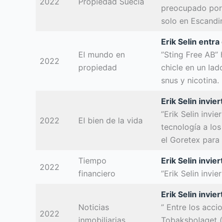
2022
Propiedad Suecia
preocupado por 
solo en Escandin
Erik Selin entra
El mundo en
”Sting Free AB”
2022
propiedad
chicle en un lad
snus y nicotina.
Erik Selin invi
”Erik Selin invi
2022
El bien de la vida
tecnología a los
el Goretex para 
Tiempo
Erik Selin invi
2022
financiero
”Erik Selin invi
Erik Selin invi
Noticias
” Entre los acci
2022
inmobiliarias
Tobaksbolaget (