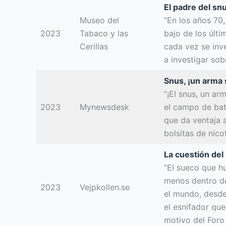
El padre del sn
Museo del
”En los años 70
2023
Tabaco y las
bajo de los últi
Cerillas
cada vez se inv
a investigar sob
Snus, ¡un arma 
”¡El snus, un ar
2023
Mynewsdesk
el campo de bata
que da ventaja a
bolsitas de nicot
La cuestión del 
”El sueco que h
menos dentro de
2023
Vejpkollen.se
el mundo, desde
el esnifador qu
motivo del Foro 