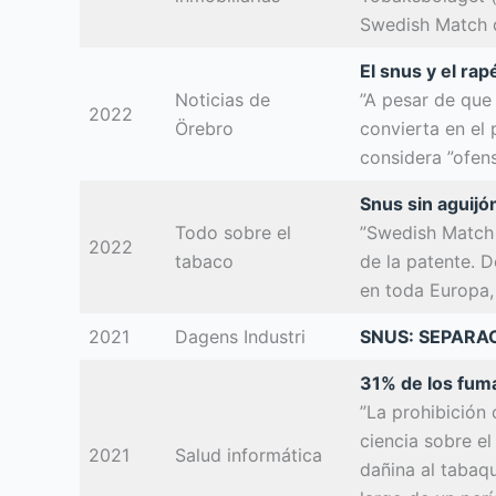
Swedish Match d
El snus y el ra
Noticias de
”A pesar de que 
2022
Örebro
convierta en el
considera ”ofens
Snus sin aguijó
Todo sobre el
”Swedish Match 
2022
tabaco
de la patente. 
en toda Europa,
2021
Dagens Industri
SNUS: SEPARAC
31% de los fuma
”La prohibición
ciencia sobre e
2021
Salud informática
dañina al tabaq