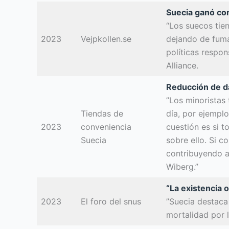
Suecia ganó con
“Los suecos tien
2023
Vejpkollen.se
dejando de fuma
políticas respo
Alliance.
Reducción de da
”Los minoristas 
Tiendas de
día, por ejemplo
2023
conveniencia
cuestión es si t
Suecia
sobre ello. Si c
contribuyendo a 
Wiberg.”
“La existencia 
2023
El foro del snus
”Suecia destaca
mortalidad por 