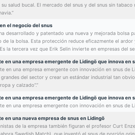
su salud bucal. El mercado del snus y del snus sin tabaco
avia.”
 en el negocio del snus
 ha desarrollado y patentado una nueva y mejorada bolsa p
o de la bolsa. Esta protección reduce eficazmente el ardor y
 Es la tercera vez que Erik Selin invierte en empresas del se
erte en una empresa emergente de Lidingö que innova en 
erte en una empresa emergente con innovación en snus de Lidi
 grandes del sector y crear un estándar industrial tan obv
ropa y calzado”.”
erte en una empresa emergente de Lidingö que innova en 
erte en una empresa emergente con innovación en snus de Li
erte en una nueva empresa de snus en Lidingö
onistas de la empresa también figuran el profesor Curt Enzel
ahora Swedish Match), que inventó el snus de porción origi