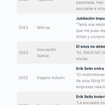
patentada. Han d
asociarse a otra
Jubilación impu
”Tenía una lesi
2023
Mitti.se
que me puso espa
tiritas y compro
El snus no deb
Innovación
2023
”EL SNUS NO DEB
Suecia
encías.
Erik Selin entr
”El multimillona
2022
Dagens Industri
de snus Sting Fr
empresas relaci
Erik Selin invi
”La encuesta mu