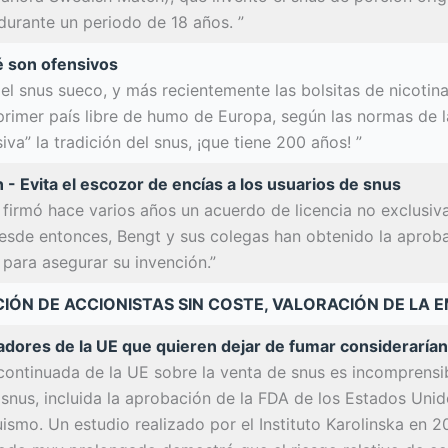
urante un periodo de 18 años. ”
pé son ofensivos
el snus sueco, y más recientemente las bolsitas de nicotin
 primer país libre de humo de Europa, según las normas de
iva” la tradición del snus, ¡que tiene 200 años! ”
n - Evita el escozor de encías a los usuarios de snus
firmó hace varios años un acuerdo de licencia no exclusiva
Desde entonces, Bengt y sus colegas han obtenido la aprob
 para asegurar su invención.”
IÓN DE ACCIONISTAS SIN COSTE, VALORACIÓN DE LA 
dores de la UE que quieren dejar de fumar considerarían
 continuada de la UE sobre la venta de snus es incomprensi
l snus, incluida la aprobación de la FDA de los Estados Un
uismo. Un estudio realizado por el Instituto Karolinska en