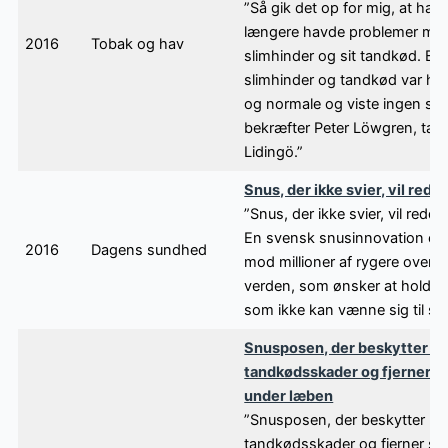
”Så gik det op for mig, at han 
længere havde problemer med
2016
Tobak og hav
slimhinder og sit tandkød. Bå
slimhinder og tandkød var he
og normale og viste ingen ska
bekræfter Peter Löwgren, tan
Lidingö.”
Snus, der ikke svier, vil redd
”Snus, der ikke svier, vil redde
En svensk snusinnovation er r
2016
Dagens sundhed
mod millioner af rygere over h
verden, som ønsker at holde
som ikke kan vænne sig til sn
Snusposen, der beskytter m
tandkødsskader og fjerner st
under læben
”Snusposen, der beskytter m
tandkødsskader og fjerner sti