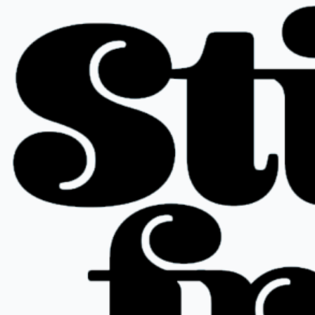
Spring
til
indhold