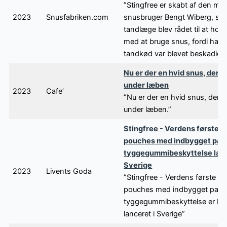
”Stingfree er skabt af den ma
2023
Snusfabriken.com
snusbruger Bengt Wiberg, som
tandlæge blev rådet til at hol
med at bruge snus, fordi han
tandkød var blevet beskadiget
Nu er der en hvid snus, der i
under læben
2023
Cafe’
”Nu er der en hvid snus, der ik
under læben.”
Stingfree - Verdens første n
pouches med indbygget pat
tyggegummibeskyttelse lanc
Sverige
2023
Livents Goda
”Stingfree - Verdens første ni
pouches med indbygget paten
tyggegummibeskyttelse er ble
lanceret i Sverige”