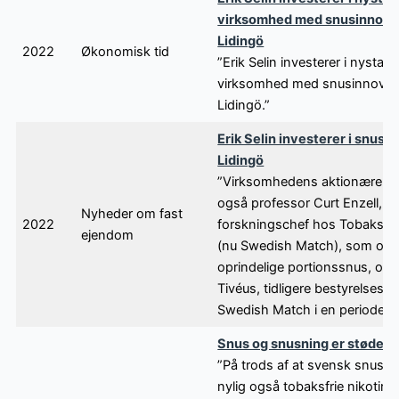
virksomhed med snusinnovat
Lidingö
2022
Økonomisk tid
”Erik Selin investerer i nystart
virksomhed med snusinnovati
Lidingö.”
Erik Selin investerer i snus-s
Lidingö
”Virksomhedens aktionærer o
også professor Curt Enzell, tid
Nyheder om fast
2022
forskningschef hos Tobaksbo
ejendom
(nu Swedish Match), som opf
oprindelige portionssnus, og
Tivéus, tidligere bestyrelsesm
Swedish Match i en periode på
Snus og snusning er støden
”På trods af at svensk snus o
nylig også tobaksfrie nikotinp