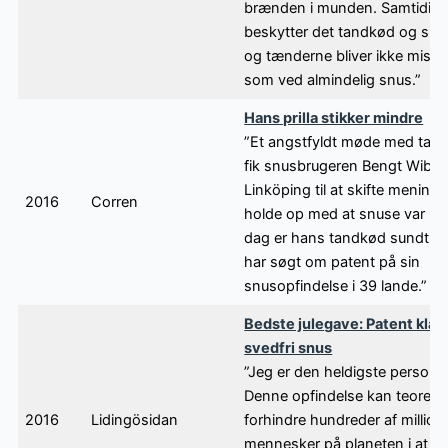
brænden i munden. Samtidig
beskytter det tandkød og slim
og tænderne bliver ikke misfa
som ved almindelig snus.”
Hans prilla stikker mindre
”Et angstfyldt møde med tan
fik snusbrugeren Bengt Wiber
Linköping til at skifte mening
2016
Corren
holde op med at snuse var ude
dag er hans tandkød sundt, 
har søgt om patent på sin
snusopfindelse i 39 lande.”
Bedste julegave: Patent klar t
svedfri snus
”Jeg er den heldigste person i
Denne opfindelse kan teoretis
2016
Lidingösidan
forhindre hundreder af million
mennesker på planeten i at ry