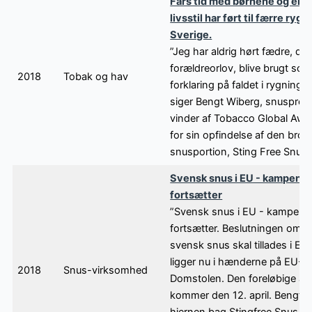
Fars tid med børnene og en 
livsstil har ført til færre ryger
Sverige.
”Jeg har aldrig hørt fædre, der
forældreorlov, blive brugt so
2018
Tobak og hav
forklaring på faldet i rygning i
siger Bengt Wiberg, snuspro
vinder af Tobacco Global Awa
for sin opfindelse af den brodf
snusportion, Sting Free Snus.
Svensk snus i EU - kampen
fortsætter
”Svensk snus i EU - kampen
fortsætter. Beslutningen om, 
svensk snus skal tillades i Eu
ligger nu i hænderne på EU-
2018
Snus-virksomhed
Domstolen. Den foreløbige af
kommer den 12. april. Bengt 
hjernen bag Stingfree Snus, de