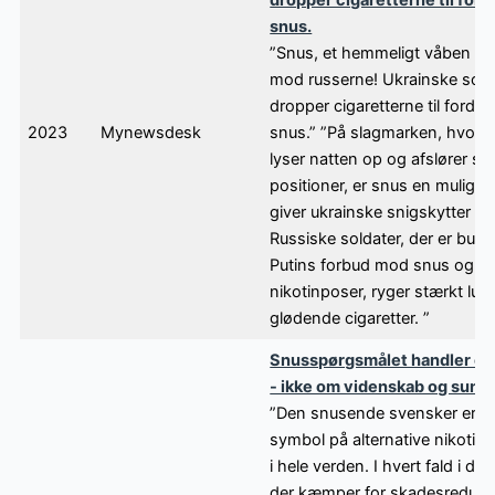
snus.
”Snus, et hemmeligt våben i
mod russerne! Ukrainske sold
dropper cigaretterne til fordel 
2023
Mynewsdesk
snus.” ”På slagmarken, hvor c
lyser natten op og afslører so
positioner, er snus en mulighe
giver ukrainske snigskytter en
Russiske soldater, der er bund
Putins forbud mod snus og to
nikotinposer, ryger stærkt lu
glødende cigaretter. ”
Snusspørgsmålet handler om 
- ikke om videnskab og sund
”Den snusende svensker er bl
symbol på alternative nikotin
i hele verden. I hvert fald i de
der kæmper for skadesredukti