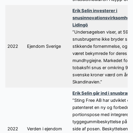
Erik Selin investerer i
snusinnovationsvirksomhed 
Lidingö
”Undersøgelsen viser, at 59 p
snusbrugerne ikke bryder sig
2022
Ejendom Sverige
stikkende fornemmelse, og 5
været bekymrede for deres
mundhygiejne. Markedet for 
tobaksfri snus er omkring 9 mi
svenske kroner værd om året 
Skandinavien.”
Erik Selin går ind i snusbran
”Sting Free AB har udviklet og
patenteret en ny og forbedret
portionspose med integreret
tyggegummibeskyttelse på d
2022
Verden i ejendom
side af posen. Beskyttelsen r