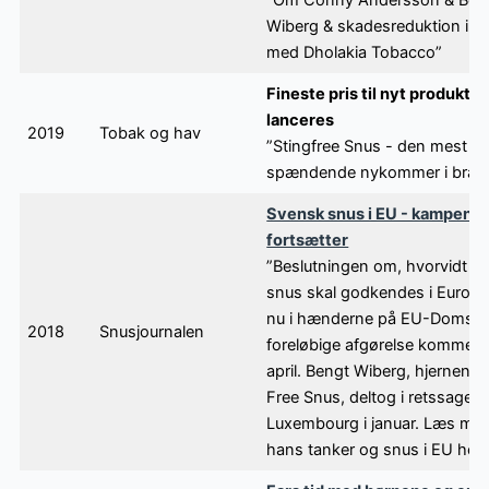
Wiberg & skadesreduktion i In
med Dholakia Tobacco”
Fineste pris til nyt produkt, d
lanceres
2019
Tobak og hav
”Stingfree Snus - den mest
spændende nykommer i bran
Svensk snus i EU - kampen
fortsætter
”Beslutningen om, hvorvidt s
snus skal godkendes i Europa,
nu i hænderne på EU-Domsto
2018
Snusjournalen
foreløbige afgørelse kommer 
april. Bengt Wiberg, hjernen b
Free Snus, deltog i retssagen 
Luxembourg i januar. Læs me
hans tanker og snus i EU her!