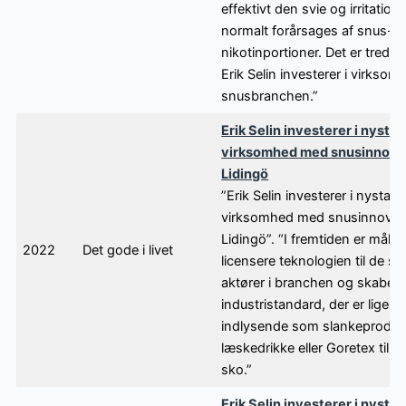
effektivt den svie og irritation,
normalt forårsages af snus- 
nikotinportioner. Det er tredje
Erik Selin investerer i virksom
snusbranchen.”
Erik Selin investerer i nystar
virksomhed med snusinnovat
Lidingö
”Erik Selin investerer i nystart
virksomhed med snusinnovati
Lidingö”. “I fremtiden er målet
2022
Det gode i livet
licensere teknologien til de st
aktører i branchen og skabe 
industristandard, der er lige s
indlysende som slankeprodukte
læskedrikke eller Goretex til tø
sko.”
Erik Selin investerer i nystar