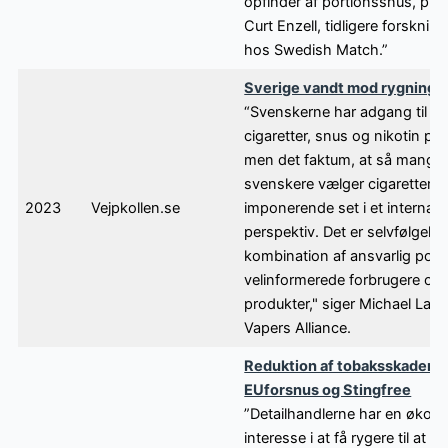
opfinder af portionssnus, pro
Curt Enzell, tidligere forsknin
hos Swedish Match.”
Sverige vandt mod rygning
“Svenskerne har adgang til e-
cigaretter, snus og nikotin po
men det faktum, at så mange
svenskere vælger cigaretterne 
2023
Vejpkollen.se
imponerende set i et internati
perspektiv. Det er selvfølgelig
kombination af ansvarlig politi
velinformerede forbrugere og
produkter," siger Michael Land
Vapers Alliance.
Reduktion af tobaksskader,
EUforsnus og Stingfree
”Detailhandlerne har en økon
interesse i at få rygere til at ski