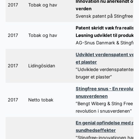
Innovation nu anerkendt ove
2017
Tobak og hav
verden
Svensk patent på Stingfree
Patent skridt væk fra realiser
2017
Tobak og hav
Løsning udviklet til produkti
AG-Snus Danmark & Stingfre
Udviklet verdenspatent ved 
et plaster
2017
Lidingösidan
”Udviklede verdenspatenter, 
bruger et plaster”
Stingfree snus - En revolutio
snusverdenen
2017
Netto tobak
”Bengt Wiberg & Sting Free S
revolution i snusverdenen”
En genial opfindelse med pos
sundhedseffekter
”Stingfree-innovationen har 