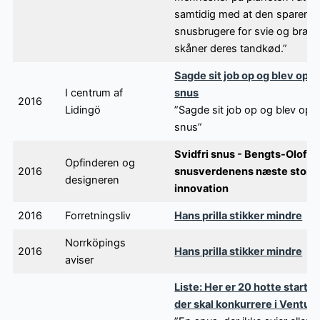
samtidig med at den sparer al
snusbrugere for svie og bræ
skåner deres tandkød.”
Sagde sit job op og blev opfi
I centrum af
snus
2016
Lidingö
”Sagde sit job op og blev opfi
snus”
Svidfri snus - Bengts-Olofs p
Opfinderen og
2016
snusverdenens næste store
designeren
innovation
2016
Forretningsliv
Hans prilla stikker mindre
Norrköpings
2016
Hans prilla stikker mindre
aviser
Liste: Her er 20 hotte startu
der skal konkurrere i Ventur