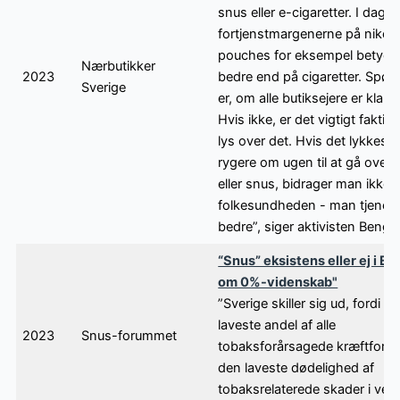
snus eller e-cigaretter. I dag e
fortjenstmargenerne på nikoti
pouches for eksempel betydel
Nærbutikker
2023
bedre end på cigaretter. Spør
Sverige
er, om alle butiksejere er klar 
Hvis ikke, er det vigtigt faktis
lys over det. Hvis det lykkes a
rygere om ugen til at gå over 
eller snus, bidrager man ikke k
folkesundheden - man tjener
bedre”, siger aktivisten Bengt
“Snus” eksistens eller ej i EU
om 0%-videnskab"
”Sverige skiller sig ud, fordi vi
laveste andel af alle
2023
Snus-forummet
tobaksforårsagede kræftform
den laveste dødelighed af
tobaksrelaterede skader i ver