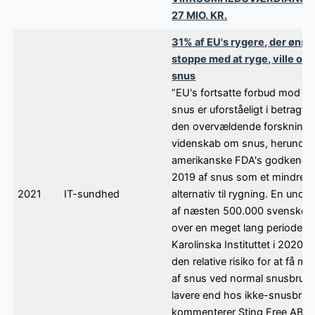
27 MIO. KR.
31% af EU's rygere, der ønsk
stoppe med at ryge, ville ov
snus
”EU's fortsatte forbud mod sa
snus er uforståeligt i betragtn
den overvældende forskning 
videnskab om snus, herunder
amerikanske FDA's godkendel
2019 af snus som et mindre s
2021
IT-sundhed
alternativ til rygning. En unde
af næsten 500.000 svenske
over en meget lang periode ud
Karolinska Instituttet i 2020 vi
den relative risiko for at få m
af snus ved normal snusbrug 
lavere end hos ikke-snusbrug
kommenterer Sting Free AB's