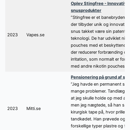
Oplev Stingfree - Innovative
snusprodukter
”Stingfree er et banebrydend
der tilbyder unik og innovativ 
snus takket være sin patente
2023
Vapes.se
teknologi. De har udviklet niko
pouches med et beskyttende b
der reducerer forbrænding og
irritation, som normalt er for
med andre nikotin pouches. ”
Pensionering på grund af sn
”Jeg havde en permanent ska
mange problemer. Tandlægen
at jeg skulle holde op med at s
men jeg nægtede, så han sat
2023
Mitti.se
kirurgisk tape på, hvor prillen
tandkødet. Han prøvede ogs
forskellige typer plastre og fan