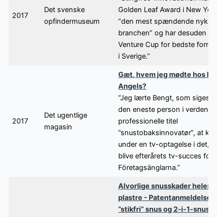
Det svenske
Golden Leaf Award i New York
2017
opfindermuseum
“den mest spændende nykom
branchen” og har desuden vu
Venture Cup for bedste forret
i Sverige.”
Gæt, hvem jeg mødte hos En
Angels?
”Jeg lærte Bengt, som siges a
den eneste person i verden 
Det ugentlige
2017
professionelle titel
magasin
”snustobaksinnovatør”, at ke
under en tv-optagelse i det, 
blive efterårets tv-succes for
Företagsänglarna.”
Alvorlige snusskader heles 
plastre - Patentanmeldelse f
”stikfri” snus og 2-i-1-snus