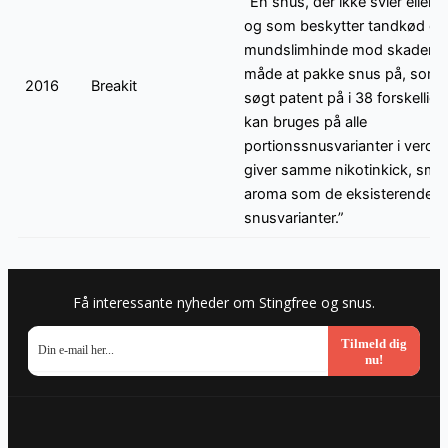
”En snus, der ikke svier eller 
og som beskytter tandkød og
mundslimhinde mod skader. 
måde at pakke snus på, som d
2016
Breakit
søgt patent på i 38 forskellige
kan bruges på alle
portionssnusvarianter i verde
giver samme nikotinkick, sma
aroma som de eksisterende
snusvarianter.”
Få interessante nyheder om Stingfree og snus.
Tilmeld dig
nu!