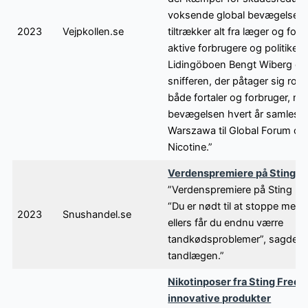
voksende global bevægelse, 
2023
Vejpkollen.se
tiltrækker alt fra læger og forsk
aktive forbrugere og politikere
Lidingöboen Bengt Wiberg er
snifferen, der påtager sig rol
både fortaler og forbruger, nå
bevægelsen hvert år samles i
Warszawa til Global Forum on
Nicotine.”
Verdenspremiere på Stingfr
”Verdenspremiere på Sting Fr
“Du er nødt til at stoppe med 
2023
Snushandel.se
ellers får du endnu værre
tandkødsproblemer”, sagde
tandlægen.”
Nikotinposer fra Sting Free 
innovative produkter