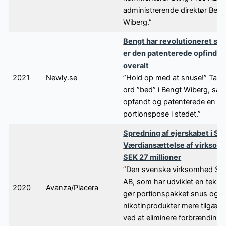
administrerende direktør Beng
Wiberg.”
Bengt har revolutioneret snu
er den patenterede opfindel
overalt
2021
Newly.se
”Hold op med at snuse!” Tan
ord ”bed” i Bengt Wiberg, så 
opfandt og patenterede en he
portionspose i stedet.”
Spredning af ejerskabet i Sti
Værdiansættelse af virkso
SEK 27 millioner
”Den svenske virksomhed Sti
AB, som har udviklet en teknol
2020
Avanza/Placera
gør portionspakket snus og
nikotinprodukter mere tilgæng
ved at eliminere forbrændinge