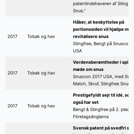
patentindehaveren af Sting F
Snus.”
Håber, at beskyttelse på
portionssiden vil hjælpe med
2017
Tobak og hav
revitalisere snus
Stingfree, Bengt på Snuscon i 
USA
Verdensberømtheder i spil til
møde om snus
2017
Tobak og hav
Snuscon 2017 USA, med Swe
Match, Skruf, Stingfree Snus
Prestigefyldt sejr til idé, so
også har set
2017
Tobak og hav
Bengt & Stingfree på 2. plads 
Företagsänglarna
Svensk patent på svedfri snu