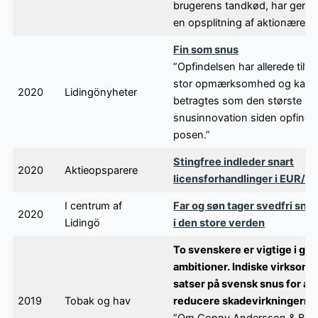
brugerens tandkød, har genn
en opsplitning af aktionærerne
Fin som snus
”Opfindelsen har allerede tiltr
stor opmærksomhed og kan 
2020
Lidingönyheter
betragtes som den største
snusinnovation siden opfinde
posen.”
Stingfree indleder snart
2020
Aktieopsparere
licensforhandlinger i EUR/U
I centrum af
Far og søn tager svedfri snu
2020
Lidingö
i den store verden
To svenskere er vigtige i glo
ambitioner. Indiske virksom
satser på svensk snus for at
2019
Tobak og hav
reducere skadevirkningerne
”Om Conny Andersson & Ben