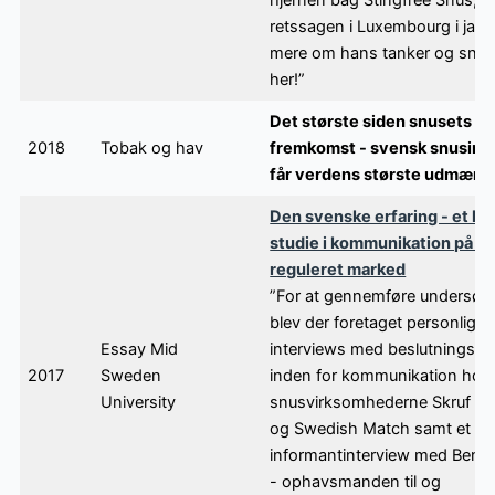
retssagen i Luxembourg i janu
mere om hans tanker og snus
her!”
Det største siden snusets
2018
Tobak og hav
fremkomst - svensk snusinn
får verdens største udmærk
Den svenske erfaring - et kva
studie i kommunikation på et
reguleret marked
”For at gennemføre undersøg
blev der foretaget personlige
Essay Mid
interviews med beslutningsta
2017
Sweden
inden for kommunikation hos
University
snusvirksomhederne Skruf S
og Swedish Match samt et
informantinterview med Beng
- ophavsmanden til og