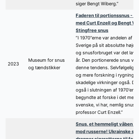
siger Bengt Wiberg.”
Faderen til portionssnus - I
med Curt Enzell og Bengt W
Stingfree snus
”I 1970”erne var andelen af ryg
Sverige på sit absolutte højde
og snusforbruget var det laves
Museum for snus
år. Den portionerede snus ve
2023
og tændstikker
denne tendens. Selvfølgelig h
og mere forskning i rygninge
skadelige virkninger også. Det
også i slutningen af 1970'erne
begyndte at forske i det mest
svenske, vi har, nemlig snus,"
professor Curt Enzell.”
Snus, et hemmeligt våben i
mod russerne! Ukrainske sol
dropper cigaretterne til forde