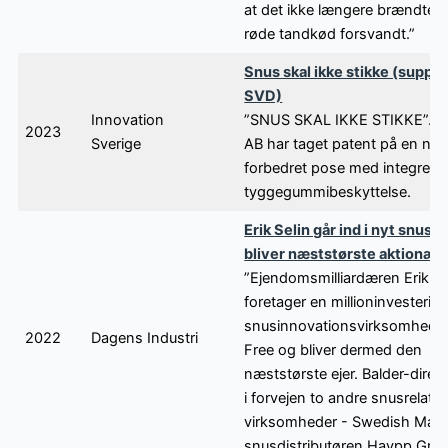
at det ikke længere brændte, 
røde tandkød forsvandt.”
Snus skal ikke stikke (suppl
SVD)
Innovation
”SNUS SKAL IKKE STIKKE”. St
2023
Sverige
AB har taget patent på en ny 
forbedret pose med integrere
tyggegummibeskyttelse.
Erik Selin går ind i nyt snusf
bliver næststørste aktionær
”Ejendomsmilliardæren Erik Se
foretager en millioninvestering
snusinnovationsvirksomhede
2022
Dagens Industri
Free og bliver dermed den
næststørste ejer. Balder-direk
i forvejen to andre snusrelate
virksomheder - Swedish Mat
snusdistributøren Haypp Grou