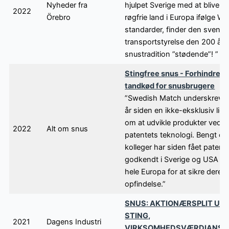
Nyheder fra
hjulpet Sverige med at blive de
2022
Örebro
røgfrie land i Europa ifølge W
standarder, finder den svens
transportstyrelse den 200 år
snustradition ”stødende”! ”
Stingfree snus - Forhindrer 
tandkød for snusbrugere
”Swedish Match underskrev fo
år siden en ikke-eksklusiv lice
om at udvikle produkter ved h
2022
Alt om snus
patentets teknologi. Bengt o
kolleger har siden fået patent
godkendt i Sverige og USA og 
hele Europa for at sikre deres
opfindelse.”
SNUS: AKTIONÆRSPLIT UD
STING,
2021
Dagens Industri
VIRKSOMHEDSVÆRDIANSÆ