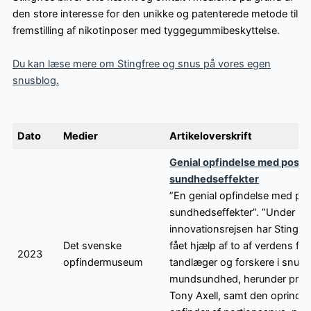
den store interesse for den unikke og patenterede metode til
fremstilling af nikotinposer med tyggegummibeskyttelse.
Du kan læse mere om Stingfree og snus på vores egen
snusblog.
Dato
Medier
Artikeloverskrift
Genial opfindelse med posit
sundhedseffekter
”En genial opfindelse med pos
sundhedseffekter”. ”Under
innovationsrejsen har Sting F
Det svenske
fået hjælp af to af verdens fø
2023
opfindermuseum
tandlæger og forskere i snus 
mundsundhed, herunder prof
Tony Axell, samt den oprindel