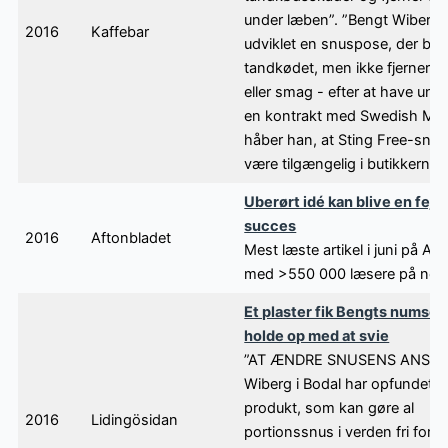
under læben”. ”Bengt Wiberg 
2016
Kaffebar
udviklet en snuspose, der bes
tandkødet, men ikke fjerner ni
eller smag - efter at have und
en kontrakt med Swedish Ma
håber han, at Sting Free-snus 
være tilgængelig i butikkerne.”
Uberørt idé kan blive en fejr
succes
2016
Aftonbladet
Mest læste artikel i juni på Af
med >550 000 læsere på nett
Et plaster fik Bengts numse ti
holde op med at svie
”AT ÆNDRE SNUSENS ANSIGT
Wiberg i Bodal har opfundet e
produkt, som kan gøre al
2016
Lidingösidan
portionssnus i verden fri for s