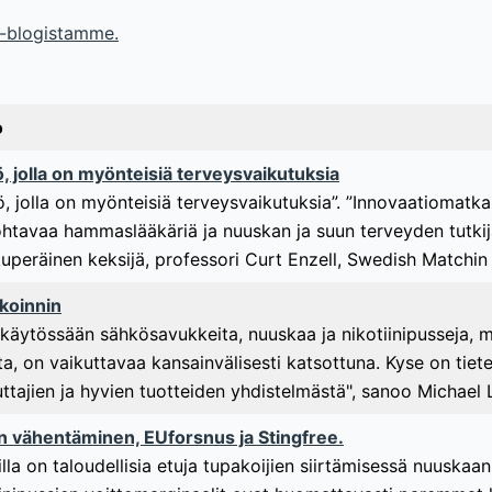
a-blogistamme.
o
, jolla on myönteisiä terveysvaikutuksia
, jolla on myönteisiä terveysvaikutuksia”. ”Innovaatiomatkal
htavaa hammaslääkäriä ja nuuskan ja suun terveyden tutkij
peräinen keksijä, professori Curt Enzell, Swedish Matchin 
akoinnin
n käytössään sähkösavukkeita, nuuskaa ja nikotiinipusseja, m
a, on vaikuttavaa kansainvälisesti katsottuna. Kyse on tieten
uttajien ja hyvien tuotteiden yhdistelmästä", sanoo Michael 
n vähentäminen, EUforsnus ja Stingfree.
illa on taloudellisia etuja tupakoijien siirtämisessä nuuska