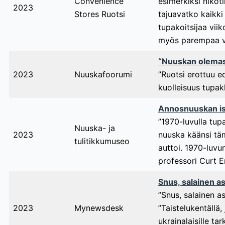
Convenience
esimerkiksi nikot
2023
Stores Ruotsi
tajuavatko kaikki
tupakoitsijaa vii
myös parempaa voi
“Nuuskan olemas
2023
Nuuskafoorumi
”Ruotsi erottuu e
kuolleisuus tupak
Annosnuuskan isä
”1970-luvulla tup
Nuuska- ja
2023
nuuska käänsi tä
tulitikkumuseo
auttoi. 1970-luvu
professori Curt E
Snus, salainen as
”Snus, salainen a
2023
Mynewsdesk
”Taistelukentällä
ukrainalaisille ta