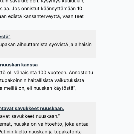
 kuin savukkeiden. Kysymys kuuluukin,
 asiaa. Jos onnistut käännyttämään 10
aan edistä kansanterveyttä, vaan teet
estä”
upakan aiheuttamista syövistä ja alhaisin
e-nuuskan kanssa
ttö oli vähäisintä 100 vuoteen. Annosteltu
akoinnin haitallisista vaikutuksista
 meillä on, eli nuuskan käytöstä”,
aihtavat savukkeet nuuskaan.
htavat savukkeet nuuskaan.”
asemat, nuuska on vaihtoehto, joka antaa
 Putinin kielto nuuskan ja tupakatonta