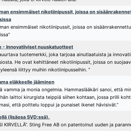
lman ensimmäiset nikotiinipussit, joissa on sisäänrakenne
sissa
lman ensimmäiset nikotiinipussit, joissa on sisäänrakennett
issa”
 - Innovatiiviset nuuskatuotteet
auurtava tuotemerkki, joka tarjoaa ainutlaatuista ja innovat
iosta. He ovat kehittäneet nikotiinipussit, joissa on suojaa
yleensä liittyy muihin nikotiinipusseihin. ”
ama eläkkeelle jääminen
yvä vamma ja monia ongelmia. Hammaslääkäri sanoi, että mi
 hän laittoi kirurgista teippiä siihen kohtaan, jossa prilli koh
masi, että polttelu loppui ja punaiset ikenet hävisivät.”
vellä (lisäosa SVD:ssä).
I KIRVELLÄ”. Sting Free AB on patentoinut uuden ja paranne