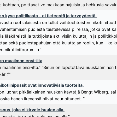
a kohtaan, polttavat voimakkaan hajuisia ja hehkuvia savukk
 kyse politiikasta - ei tieteestä ja terveydestä.
asta ruotsalaisesta on tullut vaihtoehtoisten nikotiinituot
 vähentämisen puolesta taistelevissa piireissä, jotka ovat k
a lääkäreistä ja tutkijoista aktiivisiin kuluttajiin ja poliiti
ttaa sekä puolestapuhujan että kuluttajan roolin, kun liike
n nikotiinifoorumiin.”
n maailman ensi-ilta
n maailman ensi-ilta.” “Sinun on lopetettava nuuskaaminen t
äri.”"
kotiinipussit ovat innovatiivisia tuotteita.
 on luonut pitkäaikainen nuuskan käyttäjä Bengt Wiberg, s
oska hänen ikenensä olivat vaurioituneet. ”
snus, joka ei kirvele huulen alla.
nuuska, joka ei kirvele huulen alla.”