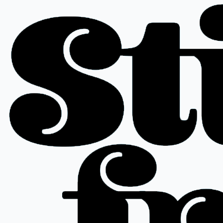
Siirry
sisältöön