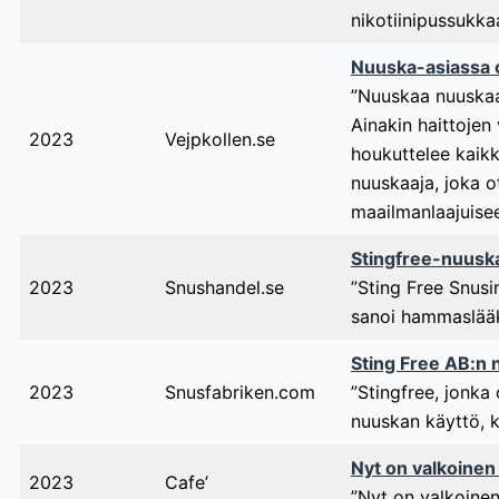
nikotiinipussukka
Nuuska-asiassa on
”Nuuskaa nuuskaav
Ainakin haittojen
2023
Vejpkollen.se
houkuttelee kaikki
nuuskaaja, joka o
maailmanlaajuisee
Stingfree-nuuska
2023
Snushandel.se
”Sting Free Snusi
sanoi hammaslääk
Sting Free AB:n ni
2023
Snusfabriken.com
”Stingfree, jonka
nuuskan käyttö, k
Nyt on valkoinen 
2023
Cafe’
”Nyt on valkoinen 