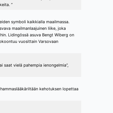
eita. ”
teiden symboli kaikkialla maailmassa.
asvava maailmanlaajuinen liike, joka
kkoihin. Lidingössä asuva Bengt Wiberg on
 kokoontuu vuosittain Varsovaan
ai saat vielä pahempia ienongelmia”,
ai hammaslääkäriltään kehotuksen lopettaa