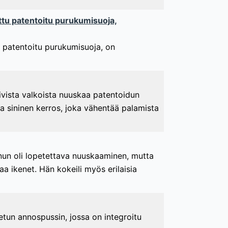
ttu patentoitu purukumisuoja,
u patentoitu purukumisuoja, on
iivista valkoista nuuskaa patentoidun
va sininen kerros, joka vähentää palamista
nun oli lopetettava nuuskaaminen, mutta
taa ikenet. Hän kokeili myös erilaisia
tun annospussin, jossa on integroitu