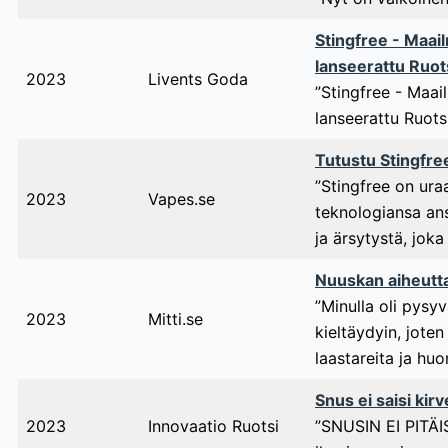
Stingfree - Maai
lanseerattu Ruot
2023
Livents Goda
”Stingfree - Maai
lanseerattu Ruots
Tutustu Stingfree
”Stingfree on ura
2023
Vapes.se
teknologiansa ans
ja ärsytystä, joka 
Nuuskan aiheutt
”Minulla oli pys
2023
Mitti.se
kieltäydyin, joten
laastareita ja huo
Snus ei saisi kir
2023
Innovaatio Ruotsi
”SNUSIN EI PITÄIS