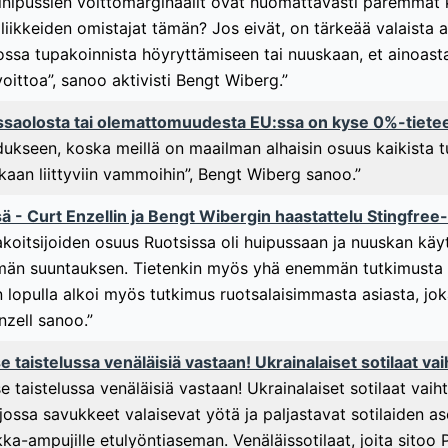
iinipussien voittomarginaalit ovat huomattavasti paremmat
 liikkeiden omistajat tämän? Jos eivät, on tärkeää valaista
kossa tupakoinnista höyryttämiseen tai nuuskaan, et ainoast
ttoa”, sanoo aktivisti Bengt Wiberg.”
saolosta tai olemattomuudesta EU:ssa on kyse 0%-tiete
dukseen, koska meillä on maailman alhaisin osuus kaikista t
kaan liittyviin vammoihin”, Bengt Wiberg sanoo.”
 - Curt Enzellin ja Bengt Wibergin haastattelu Stingfre
akoitsijoiden osuus Ruotsissa oli huipussaan ja nuuskan käy
män suuntauksen. Tietenkin myös yhä enemmän tutkimusta tup
n lopulla alkoi myös tutkimus ruotsalaisimmasta asiasta, joka
nzell sanoo.”
e taistelussa venäläisiä vastaan! Ukrainalaiset sotilaat v
se taistelussa venäläisiä vastaan! Ukrainalaiset sotilaat vai
, jossa savukkeet valaisevat yötä ja paljastavat sotilaiden 
rkka-ampujille etulyöntiaseman. Venäläissotilaat, joita sitoo