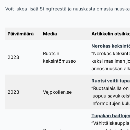
Voit lukea lisää Stingfreestä ja nuuskasta omasta nuusk
Päivämäärä
Media
Artikkelin otsikk
Nerokas keksintö
Ruotsin
”Nerokas keksintö
2023
keksintömuseo
kaksi maailman jo
annosnuuskan alku
Ruotsi voitti tup
“Ruotsalaisilla o
2023
Vejpkollen.se
luopuu savukkeist
informoitujen kul
Tupakan haittoje
”Vähittäiskauppia