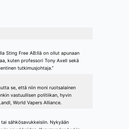
la Sting Free AB:llä on ollut apunaan
aa, kuten professori Tony Axell sekä
entinen tutkimusjohtaja.”
utta se, että niin moni ruotsalainen
kin vastuullisen politiikan, hyvin
Landl, World Vapers Alliance.
an tai sähkösavukkeisiin. Nykyään