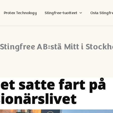
Protex Technology
Stingfree-tuotteet
Osta Stingfr
 Stingfree AB:stä Mitt i Stock