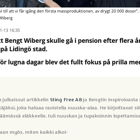
 julkaissut artikkelin
Sting Free AB
ja Bengtin inspiroivast
äjäksi, joka haluaa ravistella nuuska-alaa. He kirjoittavat sii
 jäämässä eläkkeelle, tuli nuuskan ja tupakoinnin lopettamis
aan myös, miten kaikki alkoi: