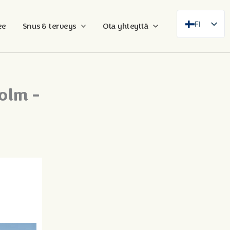
FI
ee
Snus & terveys
Ota yhteyttä
SE
EN
DE
holm -
FR
ES
DA
NB
AR
ZH