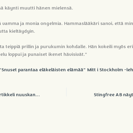
 käynti muutti hänen mielensä.
yvä vamma ja monia ongelmia. Hammaslääkäri sanoi, että mi
utta kieltäydyin.
sta teippiä prillin ja purukumin kohdalle. Hän kokeili myös eril
elu loppui ja punaiset ikenet hävisivät.”
 ”Snuset parantaa eläkeläisten elämää” Mitt i Stockholm -le
SR P3 Klubbenin artikkeli nuuskan käytöstä