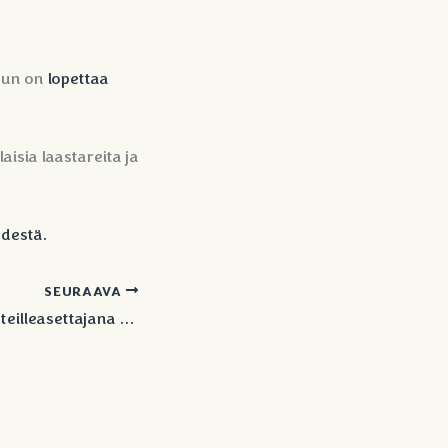
nun on
lopettaa
aisia laastareita ja
hdestä.
SEURAAVA
Stingfree AB näytteilleasettajana EVO NXT -messuilla Malagassa.