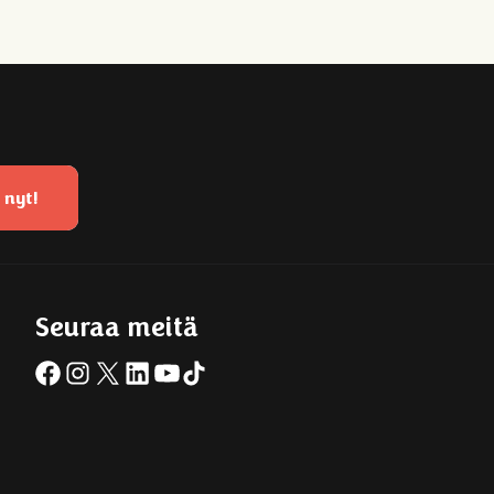
 nyt!
Seuraa meitä
Facebook
Instagram
X
LinkedIn
YouTube
TikTok