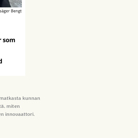
a matkasta kunnan
tä, miten
en innovaattori.