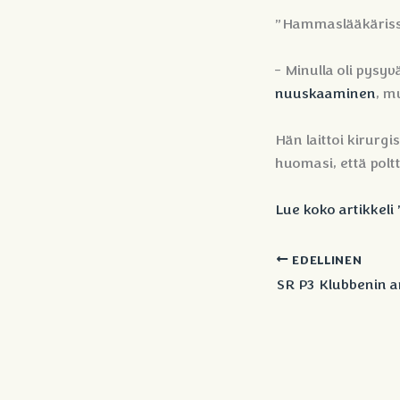
”Hammaslääkärissä
- Minulla oli pys
nuuskaaminen
, m
Hän laittoi kirurgi
huomasi, että poltt
Lue koko artikkeli
EDELLINEN