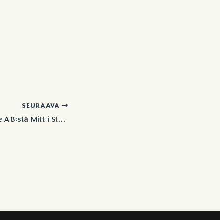
SEURAAVA
Artikkeli Stingfree AB:stä Mitt i Stockholm -lehdessä