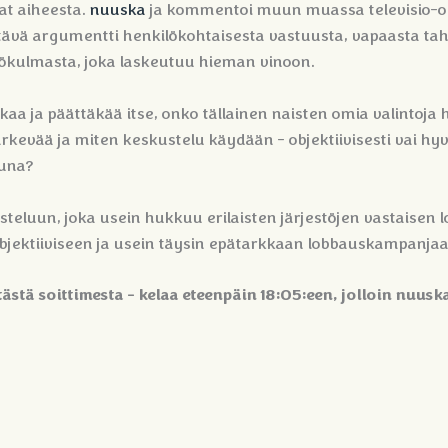
at aiheesta.
nuuska
ja kommentoi muun muassa televisio-o
tävä argumentti henkilökohtaisesta vastuusta, vapaasta tah
kökulmasta, joka laskeutuu hieman vinoon.
aa ja päättäkää itse, onko tällainen naisten omia valintoja
ärkevää ja miten keskustelu käydään - objektiivisesti vai hy
una?
teluun, joka usein hukkuu erilaisten järjestöjen vastaise
objektiiviseen ja usein täysin epätarkkaan lobbauskampanjaa
ästä soittimesta - kelaa eteenpäin 18:05:een, jolloin nuus