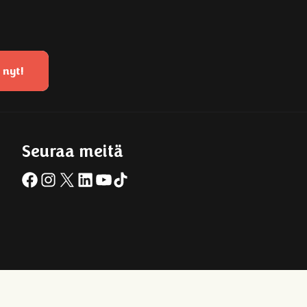
 nyt!
Seuraa meitä
Facebook
Instagram
X
LinkedIn
YouTube
TikTok
istä