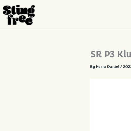
Siirry
sisältöön
SR P3 Kl
By
Herra Daniel
/
2022