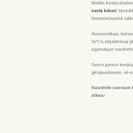
Wallin keskustelev
nenä kiinni
”Jännit
feministisestä nä
Kuunnelkaa, katsok
SVT:n ohjelmissa j
agendaan sovitett
Tuore panos keskus
yksipuoliseen, ei-
Kuuntele suoraan t
alkaa: