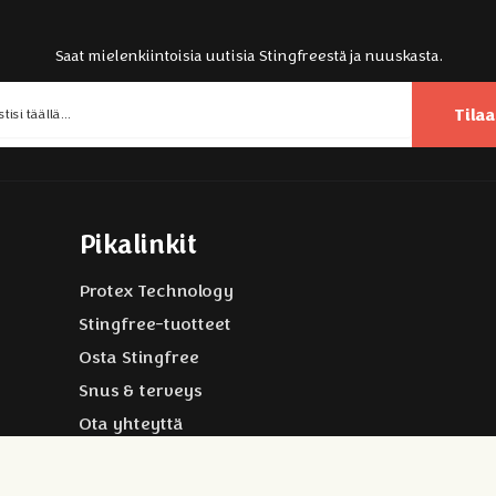
Saat mielenkiintoisia uutisia Stingfreestä ja nuuskasta.
Tilaa
Pikalinkit
Protex Technology
Stingfree-tuotteet
Osta Stingfree
Snus & terveys
Ota yhteyttä
yright © 2026 Stingfree AB | Tietoja verkkosivustosta ja eväste