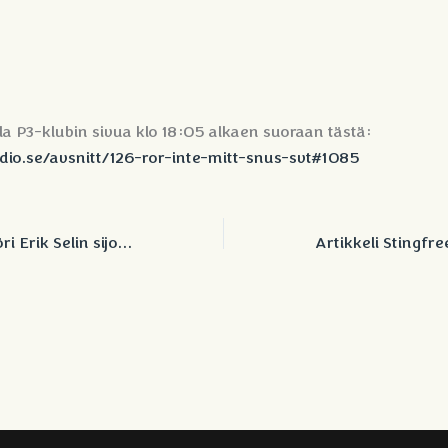
a P3-klubin sivua klo 18:05 alkaen suoraan tästä:
dio.se/avsnitt/126-ror-inte-mitt-snus-svt#1085
Kiinteistömiljardööri Erik Selin sijoittaa Stingfree AB:hen