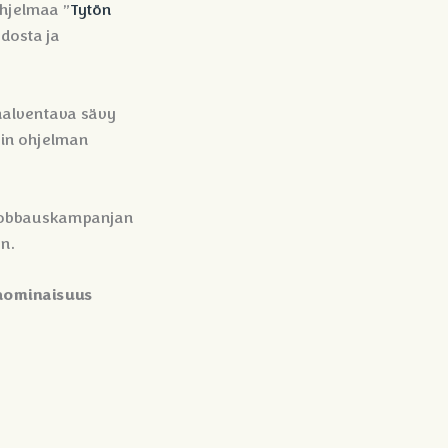
hjelmaa ”
Tytön
dosta ja
 halventava sävy
vin ohjelman
n lobbauskampanjan
n.
kaominaisuus