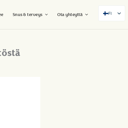
FI
ee
Snus & terveys
Ota yhteyttä
SE
EN
DE
töstä
FR
ES
DA
NB
AR
ZH