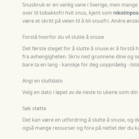
Snusbruk er en vanlig vane i Sverige, men mange ø
over til tobakksfri hvit snus, kjent som
nikotinpos
være et skritt på veien til å bli snusfri. Andre ø
Forstå hvorfor du vil slutte å snuse
Det første steget for å slutte å snuse er å forstå
fra avhengigheten. Skriv ned grunnene dine og se p
bare ta en lang - kanskje for deg uoppnåelig - list
Angi en sluttdato
Velg en dato i løpet av de neste to ukene som din 
Søk støtte
Det kan være en utfordring å slutte å snuse, og de
også mange ressurser og fora på nettet der du k