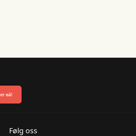
er nå!
Følg oss