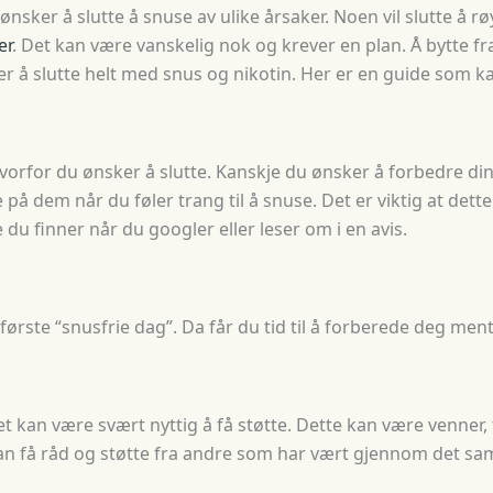
nsker å slutte å snuse av ulike årsaker. Noen vil slutte å r
er
. Det kan være vanskelig nok og krever en plan. Å bytte fr
nsker å slutte helt med snus og nikotin. Her er en guide som
 hvorfor du ønsker å slutte. Kanskje du ønsker å forbedre di
å dem når du føler trang til å snuse. Det er viktig at dett
e du finner når du googler eller leser om i en avis.
første “snusfrie dag”. Da får du tid til å forberede deg ment
t kan være svært nyttig å få støtte. Dette kan være venner, f
an få råd og støtte fra andre som har vært gjennom det s