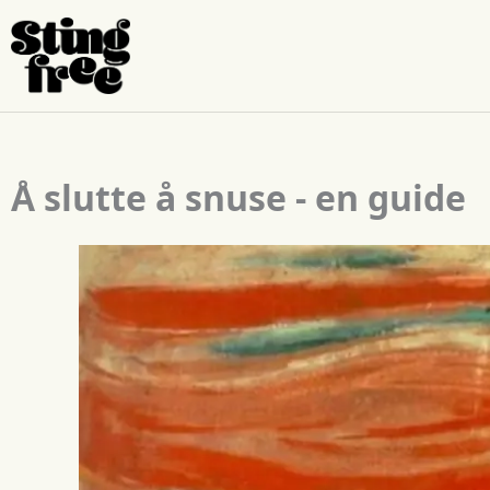
Hopp
til
innhold
Å slutte å snuse - en guide