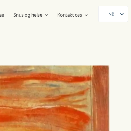
NB
ee
Snus og helse
Kontakt oss
SE
EN
DE
FR
ES
FI
DA
AR
ZH