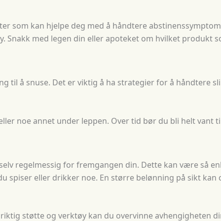
ter som kan hjelpe deg med å håndtere abstinenssymptomer.
ay. Snakk med legen din eller apoteket om hvilket produkt s
g til å snuse. Det er viktig å ha strategier for å håndtere s
eller noe annet under leppen. Over tid bør du bli helt vant t
selv regelmessig for fremgangen din. Dette kan være så en
du spiser eller drikker noe. En større belønning på sikt k
 riktig støtte og verktøy kan du overvinne avhengigheten din