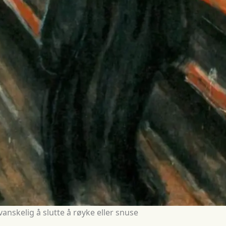
vanskelig å slutte å røyke eller snuse