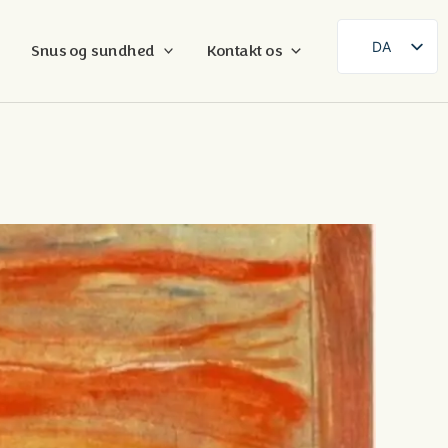
DA
Snus og sundhed
Kontakt os
SE
EN
DE
FR
ES
FI
NB
AR
ZH