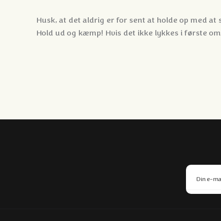
Husk, at det aldrig er for sent at holde op med at
Hold ud og kæmp! Hvis det ikke lykkes i første om