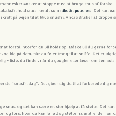
mennesker ønsker at stoppe med at bruge snus af forskellige
 tobaksfri hvid snus, kendt som
nikotin pouches
. Det kan væ
skridt på vejen til at blive snusfri. Andre ønsker at droppe s
er at forstå, hvorfor du vil holde op. Måske vil du gerne for
og kig på dem, når du føler trang til at sniffe. Det er vigti
g - liste, du finder, når du googler eller læser om i en avis.
rste “snusfri dag”. Det giver dig tid til at forberede dig m
 snus, og det kan være en stor hjælp at få støtte. Det kan v
er og fora, hvor du kan få råd og støtte fra andre, der ha