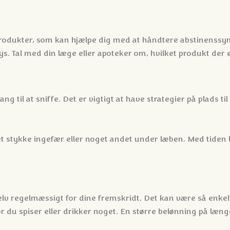
rodukter, som kan hjælpe dig med at håndtere abstinenssym
s. Tal med din læge eller apoteker om, hvilket produkt der e
ng til at sniffe. Det er vigtigt at have strategier på plads t
t stykke ingefær eller noget andet under læben. Med tiden 
lv regelmæssigt for dine fremskridt. Det kan være så enkelt
r du spiser eller drikker noget. En større belønning på læn