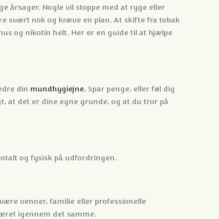
 årsager. Nogle vil stoppe med at ryge eller
re svært nok og kræve en plan. At skifte fra tobak
nus og nikotin helt. Her er en guide til at hjælpe
bedre din
mundhygiejne
, Spar penge, eller føl dig
gt, at det er dine egne grunde, og at du tror på
entalt og fysisk på udfordringen.
ære venner, familie eller professionelle
r været igennem det samme.