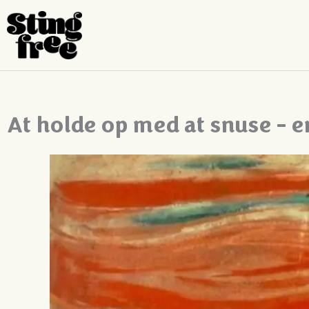
Spring
til
indhold
At holde op med at snuse - e