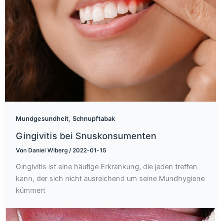
,
Mundgesundheit
Schnupftabak
Gingivitis bei Snuskonsumenten
Von
Daniel Wiberg
/
2022-01-15
Gingivitis ist eine häufige Erkrankung, die jeden treffen
kann, der sich nicht ausreichend um seine Mundhygiene
kümmert