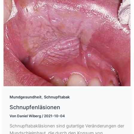
,
Mundgesundheit
Schnupftabak
Schnupfenläsionen
Von
Daniel Wiberg
/
2021-10-04
Schnupftabakläsionen sind gutartige Veränderungen der
Mundschleimhaut, die durch den Konsum von