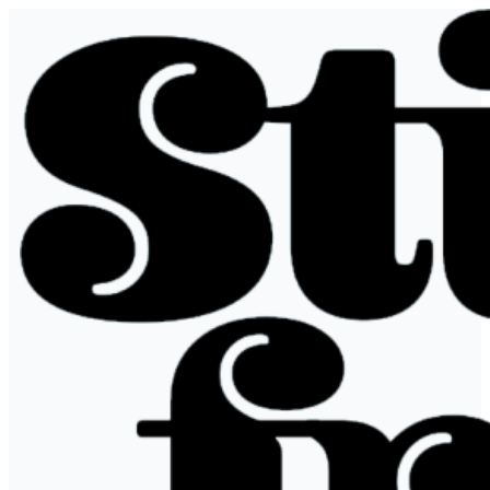
Spring
til
indhold