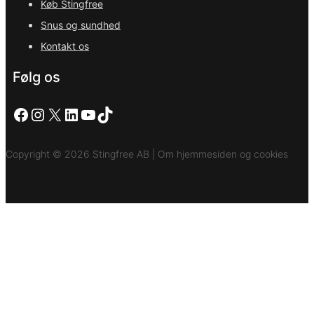
Køb Stingfree
Snus og sundhed
Kontakt os
Følg os
Facebook
Instagram
X
LinkedIn
YouTube
TikTok
Copyright © 2026 Stingfree AB | Om hjemmesiden og cookies