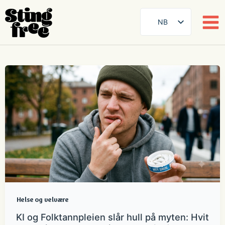
NB
SE
EN
Hopp
DE
til
innhold
FR
ES
FI
DA
AR
ZH
Helse og velvære
KI og Folktannpleien slår hull på myten: Hvit