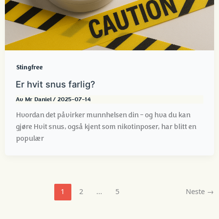
Stingfree
Er hvit snus farlig?
Av
Mr Daniel
/
2025-07-14
Hvordan det påvirker munnhelsen din - og hva du kan
gjøre Hvit snus, også kjent som nikotinposer, har blitt en
populær
1
2
...
5
Neste
→