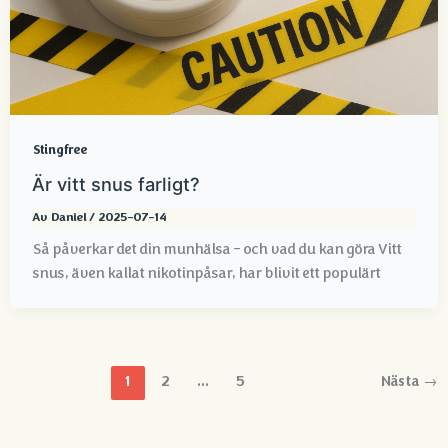
Stingfree
Är vitt snus farligt?
Av
Daniel
/
2025-07-14
Så påverkar det din munhälsa – och vad du kan göra Vitt
snus, även kallat nikotinpåsar, har blivit ett populärt
1
2
...
5
Nästa
→