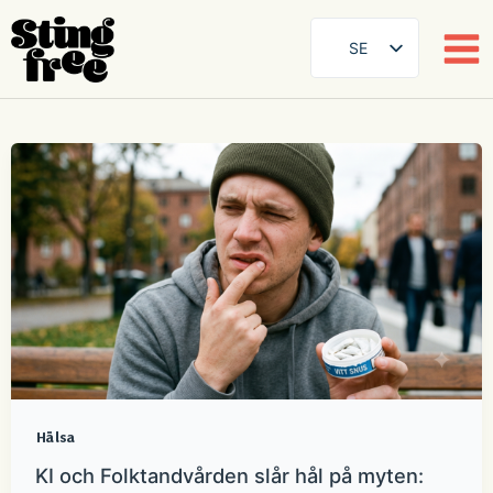
SE
EN
DE
Hoppa
FR
till
innehåll
ES
FI
DA
NB
AR
ZH
Hälsa
KI och Folktandvården slår hål på myten: