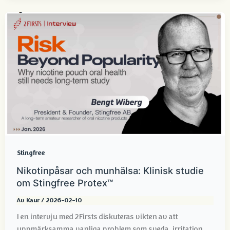
Stingfree
Nikotinpåsar och munhälsa: Klinisk studie
om Stingfree Protex™
Av
Kaur
/
2026-02-10
I en intervju med 2Firsts diskuteras vikten av att
uppmärksamma vanliga problem som sveda, irritation