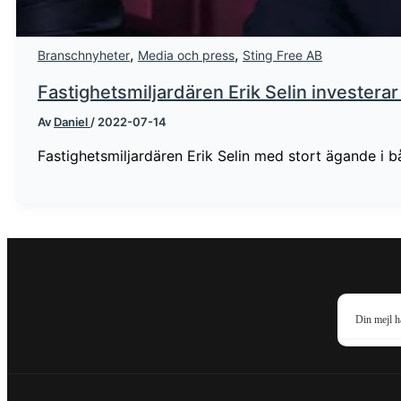
,
,
Branschnyheter
Media och press
Sting Free AB
Fastighetsmiljardären Erik Selin investerar
Av
Daniel
/
2022-07-14
Fastighetsmiljardären Erik Selin med stort ägande i 