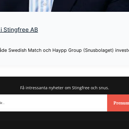
 i Stingfree AB
både Swedish Match och Haypp Group (Snusbolaget) invester
Få intressanta nyheter om Stingfree och snus.
Prenum