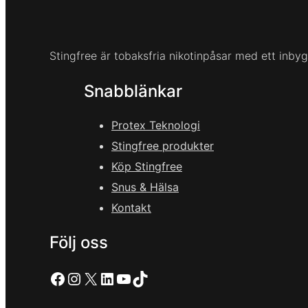
Stingfree är tobaksfria nikotinpåsar med ett inbygg
Snabblänkar
Protex Teknologi
Stingfree produkter
Köp Stingfree
Snus & Hälsa
Kontakt
Följ oss
Facebook
Instagram
X
LinkedIn
YouTube
TikTok