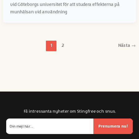
vid Göteborgs universitet för att studera effekterna på
munhälsan vid användning
1
2
Nästa
→
Få intressanta nyheter om Stingfree och snus.
Prenumera nu!