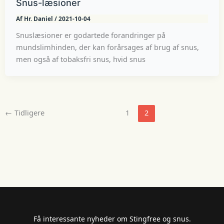
Snus-læsioner
Af
Hr. Daniel
/
2021-10-04
Snuslæsioner er godartede forandringer på
mundslimhinden, der kan forårsages af brug af snus,
men også af tobaksfri snus, hvid snus
←
Tidligere
1
2
Få interessante nyheder om Stingfree og snus.