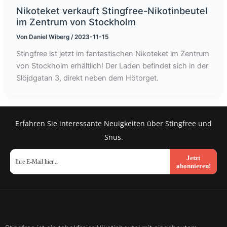
Nikoteket verkauft Stingfree-Nikotinbeutel
im Zentrum von Stockholm
Von
Daniel Wiberg
/
2023-11-15
Stingfree ist jetzt im fantastischen Nikoteket im Zentrum
von Stockholm erhältlich! Der Laden befindet sich in der
Slöjdgatan 3, direkt neben dem Hötorget.
Erfahren Sie interessante Neuigkeiten über Stingfree und
Snus.
Jetzt
abonnieren!