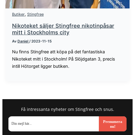
,
Butiker
Stingfree
Nikoteket säljer Stingfree nikotinpåsar
mitt i Stockholms city
Av
Daniel
/
2023-11-15
Nu finns Stingfree att köpa på det fantastiska
Nikoteket mitt i Stockholm! På Slöjdgatan 3, precis
intill Hötorget ligger butiken.
Få intressanta nyheter om Stingfree och snus.
Prenumera
nu!