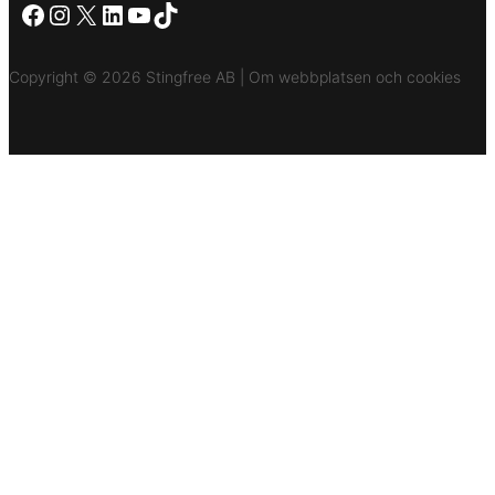
Facebook
Instagram
X
LinkedIn
YouTube
TikTok
Copyright © 2026 Stingfree AB | Om webbplatsen och cookies