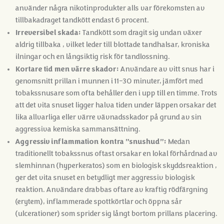
använder några nikotinprodukter alls var förekomsten av
tillbakadraget tandkött endast 6 procent.
Irreversibel skada:
Tandkött som dragit sig undan växer
aldrig tillbaka , vilket leder till blottade tandhalsar, kroniska
ilningar och en långsiktig risk för tandlossning.
Kortare tid men värre skador:
Användare av vitt snus har i
genomsnitt prillan i munnen i 11–30 minuter, jämfört med
tobakssnusare som ofta behåller den i upp till en timme. Trots
att det vita snuset ligger halva tiden under läppen orsakar det
lika allvarliga eller värre vävnadsskador på grund av sin
aggressiva kemiska sammansättning.
Aggressiv inflammation kontra ”snushud”:
Medan
traditionellt tobakssnus oftast orsakar en lokal förhårdnad av
slemhinnan (hyperkeratos) som en biologisk skyddsreaktion ,
ger det vita snuset en betydligt mer aggressiv biologisk
reaktion. Användare drabbas oftare av kraftig rödfärgning
(erytem), inflammerade spottkörtlar och öppna sår
(ulcerationer) som sprider sig långt bortom prillans placering.