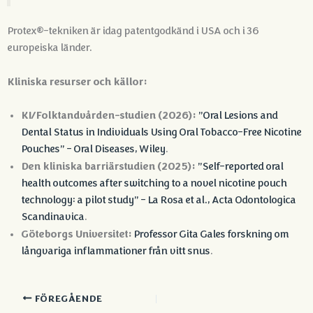
Protex®-tekniken är idag patentgodkänd i USA och i 36
europeiska länder
.
Kliniska resurser och källor:
KI/Folktandvården-studien (2026):
”Oral Lesions and
Dental Status in Individuals Using Oral Tobacco-Free Nicotine
Pouches” – Oral Diseases, Wiley
.
Den kliniska barriärstudien (2025):
”Self-reported oral
health outcomes after switching to a novel nicotine pouch
technology: a pilot study” – La Rosa et al., Acta Odontologica
Scandinavica
.
Göteborgs Universitet:
Professor Gita Gales forskning om
långvariga inflammationer från vitt snus
.
FÖREGÅENDE