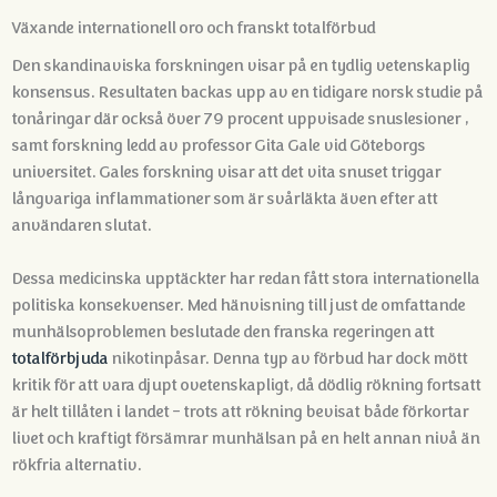
Växande internationell oro och franskt totalförbud
Den skandinaviska forskningen visar på en tydlig vetenskaplig
konsensus
. Resultaten backas upp av en tidigare norsk studie på
tonåringar där också över 79 procent uppvisade snuslesioner
,
samt forskning ledd av professor Gita Gale vid Göteborgs
universitet
. Gales forskning visar att det vita snuset triggar
långvariga inflammationer som är svårläkta även efter att
användaren slutat
.
Dessa medicinska upptäckter har redan fått stora internationella
politiska konsekvenser. Med hänvisning till just de omfattande
munhälsoproblemen beslutade den franska regeringen att
totalförbjuda
nikotinpåsar. Denna typ av förbud har dock mött
kritik för att vara djupt ovetenskapligt, då dödlig rökning fortsatt
är helt tillåten i landet – trots att rökning bevisat både förkortar
livet och kraftigt försämrar munhälsan på en helt annan nivå än
rökfria alternativ.