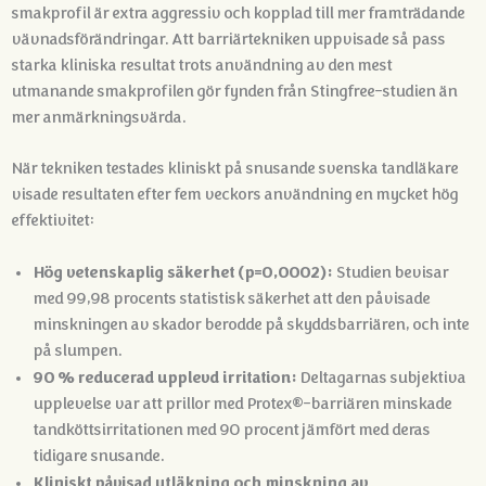
smakprofil är extra aggressiv och kopplad till mer framträdande
vävnadsförändringar
. Att barriärtekniken uppvisade så pass
starka kliniska resultat trots användning av den mest
utmanande smakprofilen gör fynden från Stingfree-studien än
mer anmärkningsvärda.
När tekniken testades kliniskt på snusande svenska tandläkare
visade resultaten efter fem veckors användning en mycket hög
effektivitet
:
Hög vetenskaplig säkerhet (p=0,0002):
Studien bevisar
med 99,98 procents statistisk säkerhet att den påvisade
minskningen av skador berodde på skyddsbarriären, och inte
på slumpen.
90 % reducerad upplevd irritation:
Deltagarnas subjektiva
upplevelse var att prillor med Protex®-barriären minskade
tandköttsirritationen med 90 procent jämfört med deras
tidigare snusande.
Kliniskt påvisad utläkning och minskning av