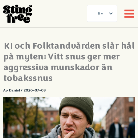
SE
EN
DE
Hoppa
KI och Folktandvården slår hål
FR
till
innehåll
på myten: Vitt snus ger mer
ES
FI
aggressiva munskador än
DA
tobakssnus
NB
Av
Daniel
/
2026-07-03
AR
ZH