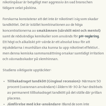
nikotinpåsar är betydligt mer aggressiv än vad branschen
tidigare velat påskina
.
Forskarna konstaterar att det inte är nikotinet i sig som skadar
tandköttet. Det är istället kombinationen av de höga
smakämnen (särskilt mint och mentol)
koncentrationerna av
samt de nödvändiga kemikalier som används för
pH-reglering
.
Ett högt och alkaliskt pH-värde är ett absolut krav för att
mjukdelarna i munhålan ska kunna ta upp nikotinet effektivt ,
men denna kemiska sammansättning orsakar samtidigt irritation
och vävnadsskador på slemhinnan.
Studiens viktigaste upptäckter:
Tillbakadraget tandkött (Gingival recession):
Närmare 50
procent (varannan användare) i åldern 18–30 år har drabbats
av permanent tillbakadraget tandkött på det ställe där prillan
placeras.
Jämförelse med icke-användare:
Bland de som inte