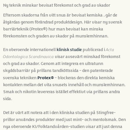
Ny teknik minskar bevisat förekomst och grad av skador
Eftersom skadorna från vitt snus är bevisat kemiska
, går de
åtgärdas genom förändrad produktdesign
. Här visar ny svensk
barriärteknik (Protex®) hur man bevisat kan minska
förekomsten och graden av skador på munslemhinnan
.
En oberoende internationell
klinisk studie
publicerad i
Acta
Odontologica Scandinavica
visar avsevärt minskad förekomst
och grad av skador. Genom att integrera en ultratunn
skyddsbarriär på prillans tandköttssida – den patenterade
Protex®
svenska tekniken
– blockeras den direkta kemiska
kontakten mellan det vita snusets innehåll och munslemhinnan.
Smak och nikotin levereras istället effektivt via prillans andra
sida.
Det är värt att notera att i den kliniska studien på Stingfree-
prillor användes produkter med just mint- och mentolsmak
. Den
nya oberoende KI/Folktandvården-studien visar att just denna