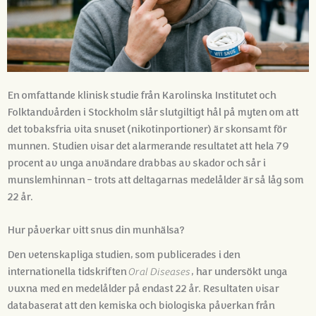
En omfattande klinisk studie från Karolinska Institutet och
Folktandvården i Stockholm slår slutgiltigt hål på myten om att
det tobaksfria vita snuset (nikotinportioner) är skonsamt för
munnen. Studien visar det alarmerande resultatet att hela 79
procent av unga användare drabbas av skador och sår i
munslemhinnan – trots att deltagarnas medelålder är så låg som
22 år.
Hur påverkar vitt snus din munhälsa?
Den vetenskapliga studien, som publicerades i den
internationella tidskriften
Oral Diseases
, har undersökt unga
vuxna med en medelålder på endast 22 år
. Resultaten visar
databaserat att den kemiska och biologiska påverkan från