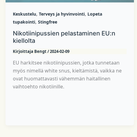
,
,
Keskustelu
Terveys ja hyvinvointi
Lopeta
,
tupakointi
Stingfree
Nikotiinipussien pelastaminen EU:n
kiellolta
Kirjoittaja
Bengt
/
2024-02-09
EU harkitsee nikotiinipussien, jotka tunnetaan
myös nimellä white snus, kieltämistä, vaikka ne
ovat huomattavasti vähemmän haitallinen
vaihtoehto nikotiinille.