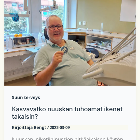
Suun terveys
Kasvavatko nuuskan tuhoamat ikenet
takaisin?
Kirjoittaja
Bengt
/
2022-03-09
Nuuskan, nikotiinipussien pitkäaikaisen käytön