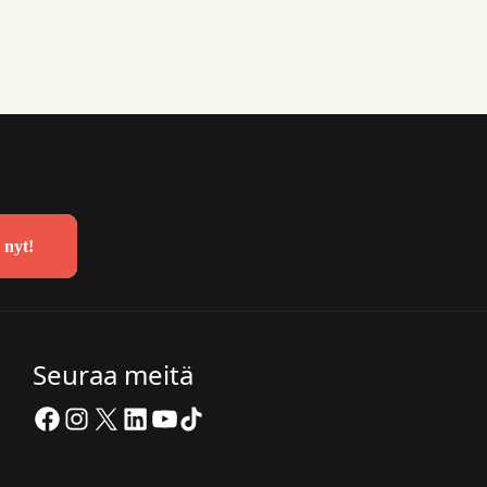
 nyt!
Seuraa meitä
Facebook
Instagram
X
LinkedIn
YouTube
TikTok