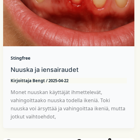
Stingfree
Nuuska ja iensairaudet
Kirjoittaja
Bengt
/
2025-04-22
Monet nuuskan käyttäjät ihmettelevät,
vahingoittaako nuuska todella ikeniä. Toki
nuuska voi ärsyttää ja vahingoittaa ikeniä, mutta
jotkut vaihtoehdot,