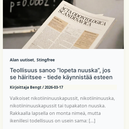
,
Alan uutiset
Stingfree
Teollisuus sanoo ”lopeta nuuska”, jos
se häiritsee - tiede käynnistää esteen
Kirjoittaja
Bengt
/
2026-03-17
Valkoiset nikotiininuuskapussit, nikotiininuuska,
nikotiininuuskapussit tai tupakaton nuuska.
Rakkaalla lapsella on monta nimeä, mutta
ikenillesi todellisuus on usein sama: […]