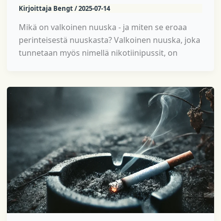
Kirjoittaja
Bengt
/
2025-07-14
Mikä on valkoinen nuuska - ja miten se eroaa
perinteisestä nuuskasta? Valkoinen nuuska, joka
tunnetaan myös nimellä nikotiinipussit, on