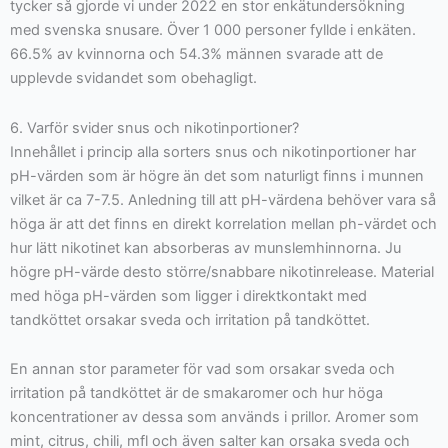
tycker så gjorde vi under 2022 en stor enkätundersökning
med svenska snusare. Över 1 000 personer fyllde i enkäten.
66.5% av kvinnorna och 54.3% männen svarade att de
upplevde svidandet som obehagligt.
6. Varför svider snus och nikotinportioner?
Innehållet i princip alla sorters snus och nikotinportioner har
pH-värden som är högre än det som naturligt finns i munnen
vilket är ca 7-7.5. Anledning till att pH-värdena behöver vara så
höga är att det finns en direkt korrelation mellan ph-värdet och
hur lätt nikotinet kan absorberas av munslemhinnorna. Ju
högre pH-värde desto större/snabbare nikotinrelease. Material
med höga pH-värden som ligger i direktkontakt med
tandköttet orsakar sveda och irritation på tandköttet.
En annan stor parameter för vad som orsakar sveda och
irritation på tandköttet är de smakaromer och hur höga
koncentrationer av dessa som används i prillor. Aromer som
mint, citrus, chili, mfl och även salter kan orsaka sveda och