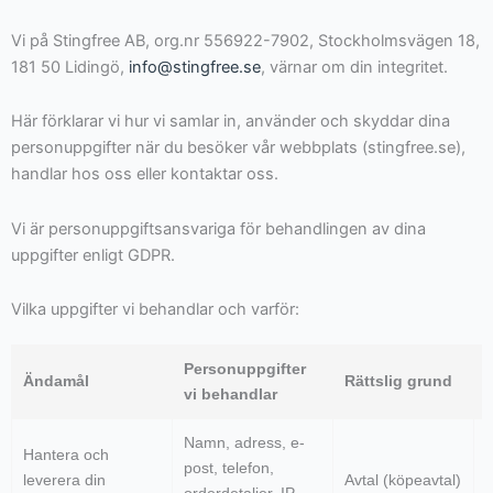
Vi på Stingfree AB, org.nr 556922-7902, Stockholmsvägen 18,
181 50 Lidingö,
info@stingfree.se
, värnar om din integritet.
Här förklarar vi hur vi samlar in, använder och skyddar dina
personuppgifter när du besöker vår webbplats (stingfree.se),
handlar hos oss eller kontaktar oss.
Vi är personuppgiftsansvariga för behandlingen av dina
uppgifter enligt GDPR.
Vilka uppgifter vi behandlar och varför:
Personuppgifter
Ändamål
Rättslig grund
vi behandlar
Namn, adress, e-
Hantera och
K
post, telefon,
leverera din
Avtal (köpeavtal)