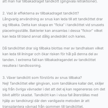
att man har tillbakadraget tandkött (gingivala retraktioner).
2. Vad är effekterna av tillbakadraget tandkött?
Långvarig användning av snus kan leda till att tandköttet drar
sig tillbaka. Detta kan skapa en “ficka” i tandköttet vid snusets
placeringsställe. Bakterier kan ansamlas i dessa ”fickor” vilket
kan leda till bland annat dålig andedräkt och karies.
Då tandköttet drar sig tillbaka blottas mer av tandhalsen vilket
kan leda till ilningar och ökar risken för hål på denna del av
tanden. I extrema fall kan tillbakadragandet av tandköttet
resultera i tandlossning.
3. Växer tandkött som förstörts av snus tillbaka?
Nej! Tandköttet eller gingivan, som tandläkare kallar det, skiljer
sig från övriga vävnader i det att det ej kan regenereras om det
blivit alltför skadat. Tandkött kan i vissa fall återställas med
hjälp av tandkirurgi där den vanligaste metoden är att
transplantera vävnad från gommen till tandköttet.