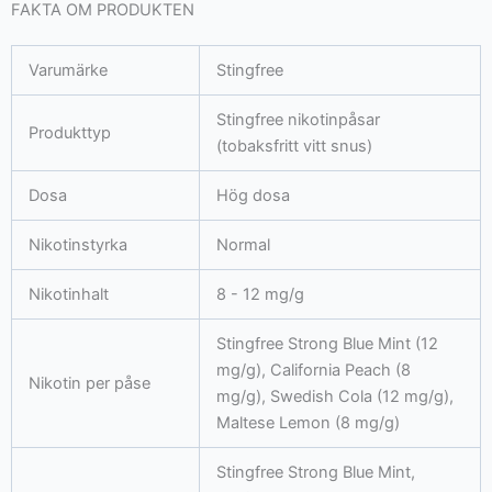
cola/mint/fruit
FAKTA OM PRODUKTEN
mängd
Varumärke
Stingfree
Stingfree nikotinpåsar
Produkttyp
(tobaksfritt vitt snus)
Dosa
Hög dosa
Nikotinstyrka
Normal
Nikotinhalt
8 - 12 mg/g
Stingfree Strong Blue Mint (12
mg/g), California Peach (8
Nikotin per påse
mg/g), Swedish Cola (12 mg/g),
Maltese Lemon (8 mg/g)
Stingfree Strong Blue Mint,