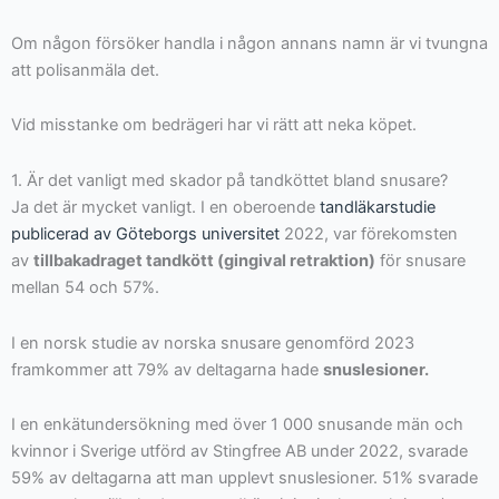
Om någon försöker handla i någon annans namn är vi tvungna
att polisanmäla det.
Vid misstanke om bedrägeri har vi rätt att neka köpet.
1. Är det vanligt med skador på tandköttet bland snusare?
Ja det är mycket vanligt. I en oberoende
tandläkarstudie
publicerad av Göteborgs universitet
2022, var förekomsten
av
tillbakadraget tandkött (gingival retraktion)
för snusare
mellan 54 och 57%.
I en norsk studie av norska snusare genomförd 2023
framkommer att 79% av deltagarna hade
snuslesioner.
I en enkätundersökning med över 1 000 snusande män och
kvinnor i Sverige utförd av Stingfree AB under 2022, svarade
59% av deltagarna att man upplevt snuslesioner. 51% svarade