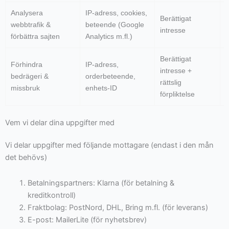
Analysera
IP-adress, cookies,
Berättigat
webbtrafik &
beteende (Google
intresse
förbättra sajten
Analytics m.fl.)
v
Berättigat
Förhindra
IP-adress,
U
intresse +
bedrägeri &
orderbeteende,
rättslig
missbruk
enhets-ID
förpliktelse
Vem vi delar dina uppgifter med
Vi delar uppgifter med följande mottagare (endast i den mån
det behövs)
Betalningspartners: Klarna (för betalning &
kreditkontroll)
Fraktbolag: PostNord, DHL, Bring m.fl. (för leverans)
E-post: MailerLite (för nyhetsbrev)