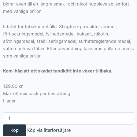
bidrar även till en längre smak- och nikotinupplevelse jämfört
med vanliga prillor.
Istället för tobak innehåller Stingfree-produkter aromer,
förtjockningsmedel, fyllnadsmedel, koksalt, nikotin,
sötningsmedel, stabiliseringsmedel, surhetsreglerande medel,
vatten och växtfiber. Efter användning kasseras prillorna precis
som vanliga prillor.
Kom ihåg att ett skadat tandkött inte växer tillbaka.
129,00
kr
Max ett mix pack per beställning.
I lager
Stingfree
mix
4
Köp
Köp via återförsäljare
pack