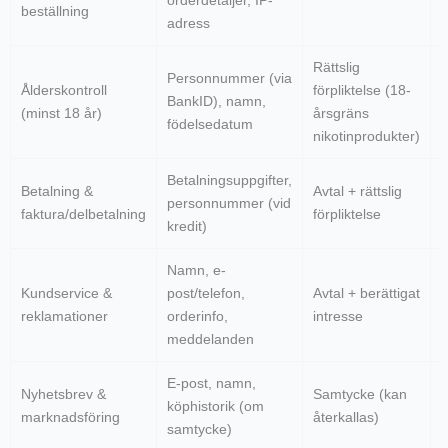
orderdetaljer, IP-
beställning
(
adress
Rättslig
Personnummer (via
Ålderskontroll
förpliktelse (18-
k
BankID), namn,
(minst 18 år)
årsgräns
–
födelsedatum
nikotinprodukter)
e
Betalningsuppgifter,
T
Betalning &
Avtal + rättslig
personnummer (vid
s
faktura/delbetalning
förpliktelse
kredit)
Namn, e-
Kundservice &
post/telefon,
Avtal + berättigat
e
reklamationer
orderinfo,
intresse
a
meddelanden
E-post, namn,
Nyhetsbrev &
Samtycke (kan
T
köphistorik (om
marknadsföring
återkallas)
samtycke)