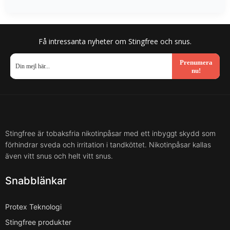
Få intressanta nyheter om Stingfree och snus.
Prenumera
nu!
Stingfree är tobaksfria nikotinpåsar med ett inbyggt skydd som
förhindrar sveda och irritation i tandköttet. Nikotinpåsar kallas
även vitt snus och helt vitt snus.
Snabblänkar
Protex Teknologi
Stingfree produkter