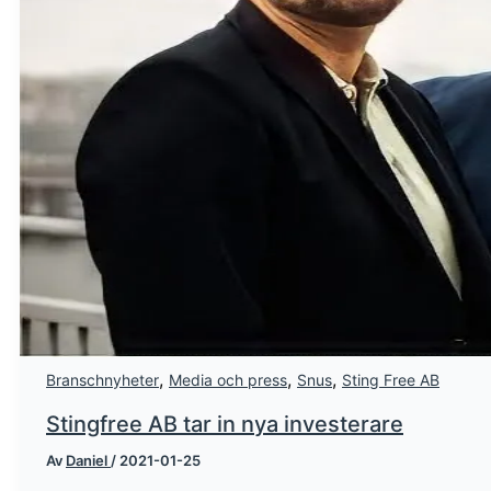
,
,
,
Branschnyheter
Media och press
Snus
Sting Free AB
Stingfree AB tar in nya investerare
Av
Daniel
/
2021-01-25