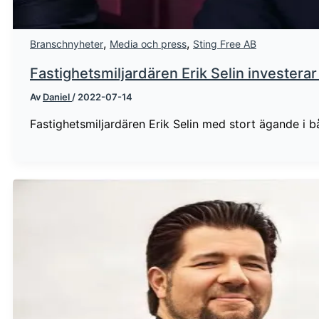
,
,
Branschnyheter
Media och press
Sting Free AB
Fastighetsmiljardären Erik Selin investerar
Av
Daniel
/
2022-07-14
Fastighetsmiljardären Erik Selin med stort ägande i 