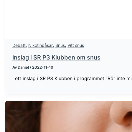
,
,
,
Debatt
Nikotinpåsar
Snus
Vitt snus
Inslag i SR P3 Klubben om snus
Av
Daniel
/
2022-11-10
I ett inslag i SR P3 Klubben i programmet ”Rör inte 