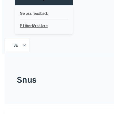
Ge oss feedback
Bli återförsäljare
SE
EN
DE
FR
Snus
ES
FI
DA
NB
AR