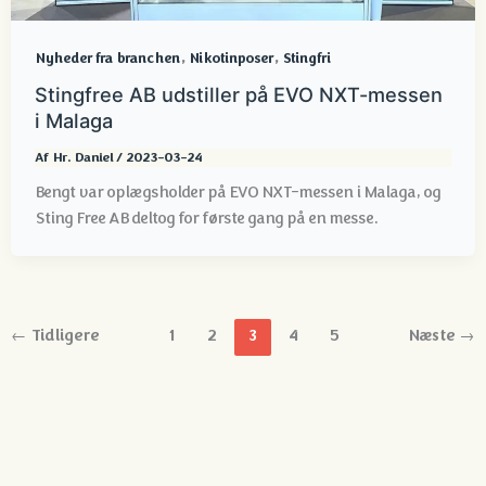
,
,
Nyheder fra branchen
Nikotinposer
Stingfri
Stingfree AB udstiller på EVO NXT-messen
i Malaga
Af
Hr. Daniel
/
2023-03-24
Bengt var oplægsholder på EVO NXT-messen i Malaga, og
Sting Free AB deltog for første gang på en messe.
←
Tidligere
1
2
3
4
5
Næste
→