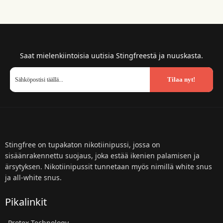
Saat mielenkiintoisia uutisia Stingfreestä ja nuuskasta.
Tilaa nyt!
Stingfree on tupakaton nikotiinipussi, jossa on
sisäänrakennettu suojaus, joka estää ikenien palamisen ja
ärsytyksen. Nikotiinipussit tunnetaan myös nimillä white snus
ja all-white snus.
Pikalinkit
Protex Technology