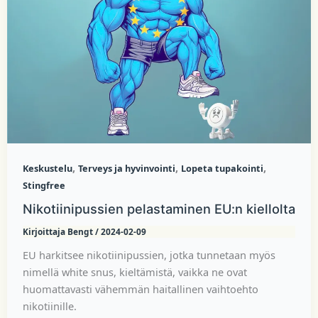
,
,
,
Keskustelu
Terveys ja hyvinvointi
Lopeta tupakointi
Stingfree
Nikotiinipussien pelastaminen EU:n kiellolta
Kirjoittaja
Bengt
/
2024-02-09
EU harkitsee nikotiinipussien, jotka tunnetaan myös
nimellä white snus, kieltämistä, vaikka ne ovat
huomattavasti vähemmän haitallinen vaihtoehto
nikotiinille.