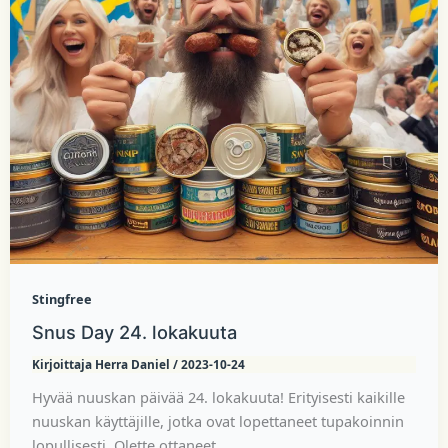
Stingfree
Snus Day 24. lokakuuta
Kirjoittaja
Herra Daniel
/
2023-10-24
Hyvää nuuskan päivää 24. lokakuuta! Erityisesti kaikille
nuuskan käyttäjille, jotka ovat lopettaneet tupakoinnin
lopullisesti. Olette ottaneet