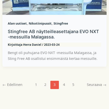
,
,
Alan uutiset
Nikotiinipussit
Stingfree
Stingfree AB näytteilleasettajana EVO NXT
-messuilla Malagassa.
Kirjoittaja
Herra Daniel
/
2023-03-24
Bengt oli puhujana EVO NXT -messuilla Malagassa, ja
Sting Free AB osallistui ensimmäistä kertaa messuille.
←
Edellinen
1
2
3
4
5
Seuraava
→