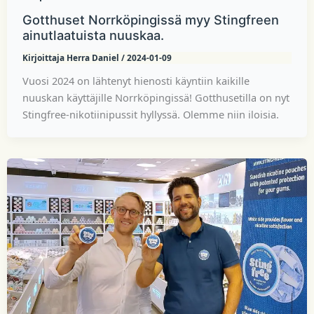
Gotthuset Norrköpingissä myy Stingfreen
ainutlaatuista nuuskaa.
Kirjoittaja
Herra Daniel
/
2024-01-09
Vuosi 2024 on lähtenyt hienosti käyntiin kaikille
nuuskan käyttäjille Norrköpingissä! Gotthusetilla on nyt
Stingfree-nikotiinipussit hyllyssä. Olemme niin iloisia.