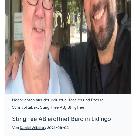
,
,
Nachrichten aus der Industrie
Medien und Presse
,
,
Schnupftabak
Sting Free AB
Stingfree
Stingfree AB eröffnet Büro in Lidingö
Von
Daniel Wiberg
/
2021-09-02