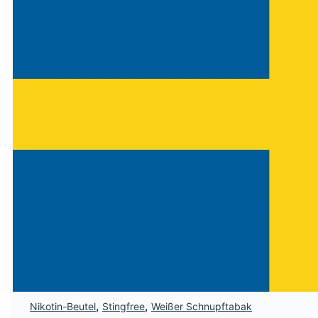
,
,
Nikotin-Beutel
Stingfree
Weißer Schnupftabak