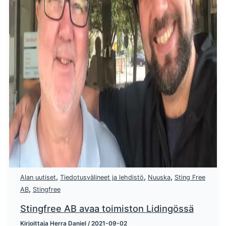
,
,
,
Alan uutiset
Tiedotusvälineet ja lehdistö
Nuuska
Sting Free
,
AB
Stingfree
Stingfree AB avaa toimiston Lidingössä
Kirjoittaja
Herra Daniel
/
2021-09-02