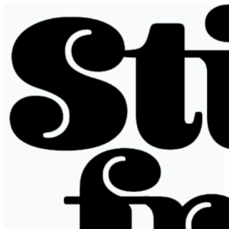
Siirry
sisältöön