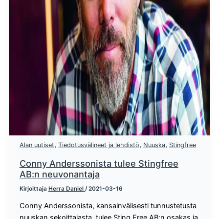
,
,
,
Alan uutiset
Tiedotusvälineet ja lehdistö
Nuuska
Stingfree
Conny Anderssonista tulee Stingfree
AB:n neuvonantaja
Kirjoittaja
Herra Daniel
/
2021-03-16
Conny Anderssonista, kansainvälisesti tunnustetusta
nuuskan sekoittajasta, tulee Sting Free AB:n osakas ja