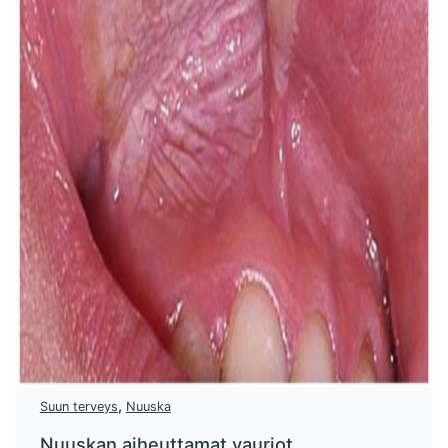
,
Suun terveys
Nuuska
Nuuskan aiheuttamat vauriot