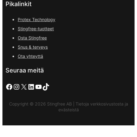
Pikalinkit
Protex Technology
Stingfree-tuotteet
Osta Stingfree
Snus & terveys
Ota yhteyttä
Seuraa meitä
Facebook
Instagram
X
LinkedIn
YouTube
TikTok
Copyright © 2026 Stingfree AB | Tietoja verkkosivustosta ja
evästeistä