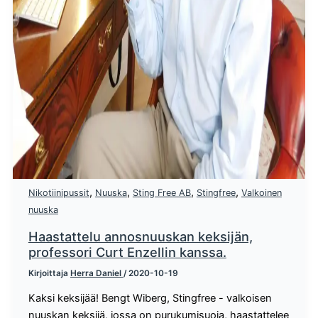
,
,
,
,
Nikotiinipussit
Nuuska
Sting Free AB
Stingfree
Valkoinen
nuuska
Haastattelu annosnuuskan keksijän,
professori Curt Enzellin kanssa.
Kirjoittaja
Herra Daniel
/
2020-10-19
Kaksi keksijää! Bengt Wiberg, Stingfree - valkoisen
nuuskan keksijä, jossa on purukumisuoja, haastattelee