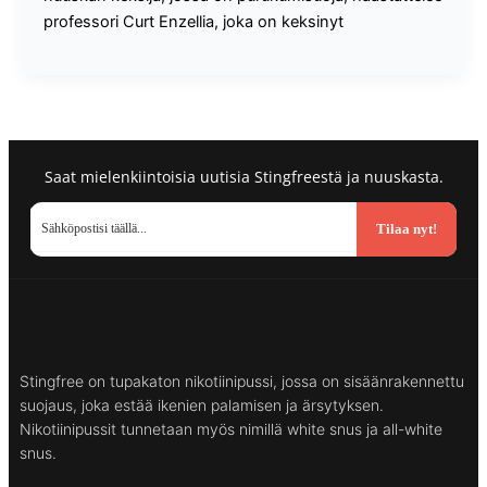
professori Curt Enzellia, joka on keksinyt
Saat mielenkiintoisia uutisia Stingfreestä ja nuuskasta.
Tilaa nyt!
Stingfree on tupakaton nikotiinipussi, jossa on sisäänrakennettu
suojaus, joka estää ikenien palamisen ja ärsytyksen.
Nikotiinipussit tunnetaan myös nimillä white snus ja all-white
snus.