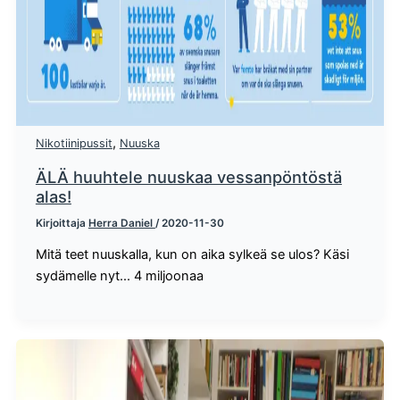
,
Nikotiinipussit
Nuuska
ÄLÄ huuhtele nuuskaa vessanpöntöstä
alas!
Kirjoittaja
Herra Daniel
/
2020-11-30
Mitä teet nuuskalla, kun on aika sylkeä se ulos? Käsi
sydämelle nyt... 4 miljoonaa